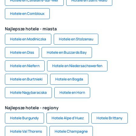
Hotele en Cavalaire-sur-Mer
Hotele en Saint-Malo
Hotele en Combloux
Najlepsze hotele - miasta
Hotele en Modlniczka
Hotele en Stolzenau
Hotele en Diss
Hotele en Buzzards Bay
Hotele en Niefern
Hotele en Niedersachswerfen
Hotele en Burtnieki
Hotele en Bogda
Hotele Nagybaracska
Hotele en Horn
Najlepsze hotele - regiony
Hotele Burgundy
Hotele Alpe d'Huez
Hotele Brittany
Hotele Val Thorens
Hotele Champagne