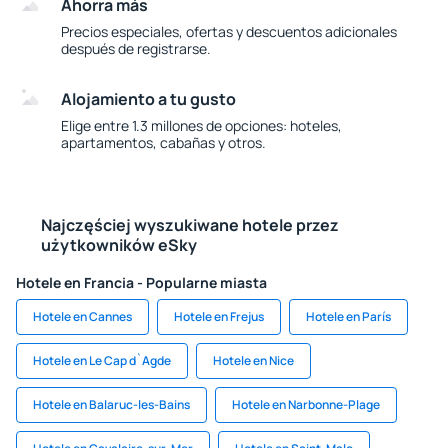
Ahorra más
Precios especiales, ofertas y descuentos adicionales
después de registrarse.
Alojamiento a tu gusto
Elige entre 1.3 millones de opciones: hoteles,
apartamentos, cabañas y otros.
Najczęściej wyszukiwane hotele przez
użytkowników eSky
Hotele en Francia - Popularne miasta
Hotele en Cannes
Hotele en Frejus
Hotele en París
Hotele en Le Cap d`Agde
Hotele en Nice
Hotele en Balaruc-les-Bains
Hotele en Narbonne-Plage