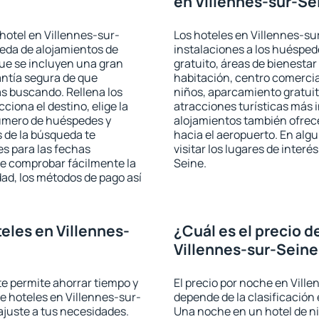
en Villennes-sur-Se
hotel en Villennes-sur-
Los hoteles en Villennes-sur
ueda de alojamientos de
instalaciones a los huéspe
que se incluyen una gran
gratuito, áreas de bienestar
antía segura de que
habitación, centro comercia
s buscando. Rellena los
niños, aparcamiento gratuito
iona el destino, elige la
atracciones turísticas más 
número de huéspedes y
alojamientos también ofrece
s de la búsqueda te
hacia el aeropuerto. En al
es para las fechas
visitar los lugares de inter
de comprobar fácilmente la
Seine.
udad, los métodos de pago así
eles en Villennes-
¿Cuál es el precio d
Villennes-sur-Sein
 te permite ahorrar tiempo y
El precio por noche en Vill
de hoteles en Villennes-sur-
depende de la clasificación e
ajuste a tus necesidades.
Una noche en un hotel de ni