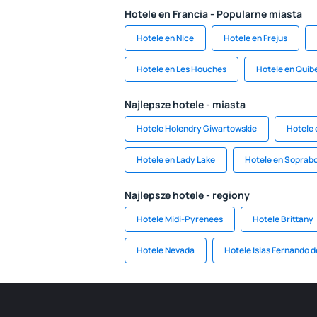
Hotele en Francia - Popularne miasta
Hotele en Nice
Hotele en Frejus
Hotele en Les Houches
Hotele en Quib
Najlepsze hotele - miasta
Hotele Holendry Giwartowskie
Hotele 
Hotele en Lady Lake
Hotele en Soprab
Najlepsze hotele - regiony
Hotele Midi-Pyrenees
Hotele Brittany
Hotele Nevada
Hotele Islas Fernando 