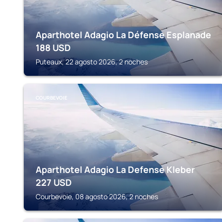
Aparthotel Adagio La Défense Esplanade
188
USD
Puteaux, 22 agosto 2026, 2 noches
COURBEVOIE
Aparthotel Adagio La Defense Kleber
227
USD
Courbevoie, 08 agosto 2026, 2 noches