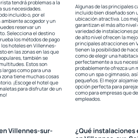
urista tendrá problemas a la
Algunas de las principales c
 a sus necesidades.
incluido bien diseñado son 
odo incluido o, por el
ubicación atractiva. Los me
n ambiente acogedor y un
garantizan el más alto nivel
puedes reservar un
variedad de instalaciones p
o. Selecciona el destino
de alto nivel ofrecen la mejo
mprueba los métodos de pago
principales atracciones en
 los hoteles en Villennes-
tienen la posibilidad de hac
to en las zonas en las que
como de elegir una habitaci
 populares, también se
perfectamente a sus necesid
multitudes. Estos son
probablemente ofrezca un m
s largas como para una
como un spa o gimnasio, así
a zona tiene muchas cosas
pequeños. El mejor alojamie
torio. ¡Escoge el hotel que
opción perfecta para parejas,
maletas para disfrutar de un
como para empresas que des
smo!
empleados.
en Villennes-sur-
¿Qué instalaciones 