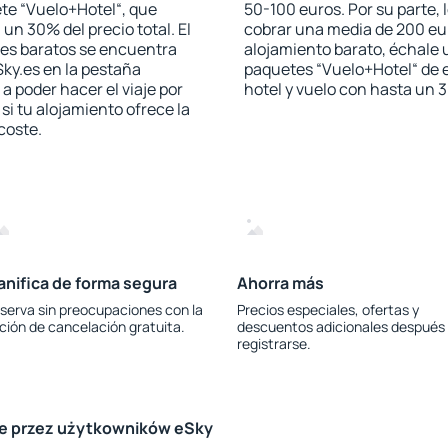
te “Vuelo+Hotel“, que
50-100 euros. Por su parte, 
 un 30% del precio total. El
cobrar una media de 200 eu
les baratos se encuentra
alojamiento barato, échale u
Sky.es en la pestaña
paquetes “Vuelo+Hotel“ de e
 a poder hacer el viaje por
hotel y vuelo con hasta un
i tu alojamiento ofrece la
 coste.
anifica de forma segura
Ahorra más
serva sin preocupaciones con la
Precios especiales, ofertas y
ción de cancelación gratuita.
descuentos adicionales después
registrarse.
le przez użytkowników eSky