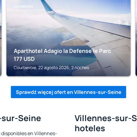
COURBEVOIE
Aparthotel Adagio la Defense le Parc
177
USD
Courbevoie, 22 agosto 2026, 2 noches
Sprawdź więcej ofert en Villennes-sur-Seine
-sur-Seine
Villennes-sur-S
hoteles
 disponibles en Villennes-