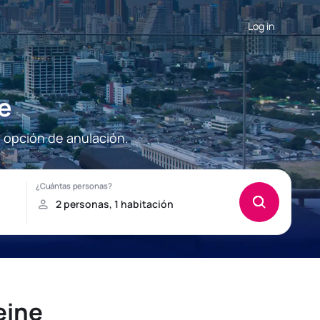
Log in
e
a opción de anulación.
eine