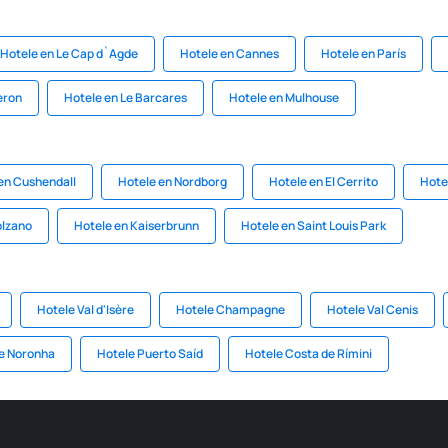
Hotele en Le Cap d`Agde
Hotele en Cannes
Hotele en París
eron
Hotele en Le Barcares
Hotele en Mulhouse
en Cushendall
Hotele en Nordborg
Hotele en El Cerrito
Hote
olzano
Hotele en Kaiserbrunn
Hotele en Saint Louis Park
Hotele Val d'Isère
Hotele Champagne
Hotele Val Cenis
de Noronha
Hotele Puerto Saíd
Hotele Costa de Rímini