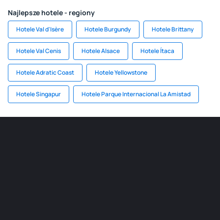
Najlepsze hotele - regiony
Hotele Val d'Isère
Hotele Burgundy
Hotele Brittany
Hotele Val Cenis
Hotele Alsace
Hotele Ítaca
Hotele Adratic Coast
Hotele Yellowstone
Hotele Singapur
Hotele Parque Internacional La Amistad