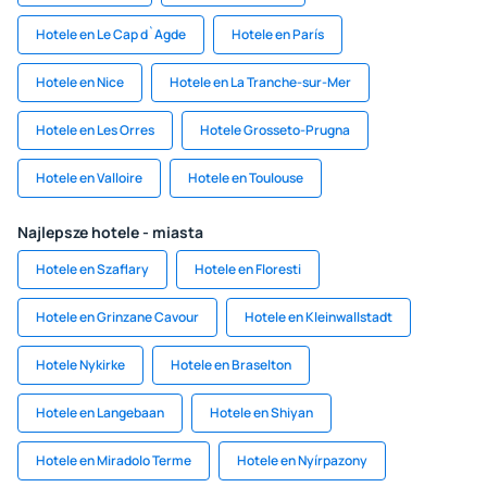
Hotele en Le Cap d`Agde
Hotele en París
Hotele en Nice
Hotele en La Tranche-sur-Mer
Hotele en Les Orres
Hotele Grosseto-Prugna
Hotele en Valloire
Hotele en Toulouse
Najlepsze hotele - miasta
Hotele en Szaflary
Hotele en Floresti
Hotele en Grinzane Cavour
Hotele en Kleinwallstadt
Hotele Nykirke
Hotele en Braselton
Hotele en Langebaan
Hotele en Shiyan
Hotele en Miradolo Terme
Hotele en Nyírpazony