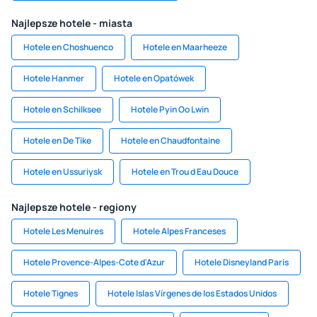
Najlepsze hotele - miasta
Hotele en Choshuenco
Hotele en Maarheeze
Hotele Hanmer
Hotele en Opatówek
Hotele en Schilksee
Hotele Pyin Oo Lwin
Hotele en De Tike
Hotele en Chaudfontaine
Hotele en Ussuriysk
Hotele en Trou d Eau Douce
Najlepsze hotele - regiony
Hotele Les Menuires
Hotele Alpes Franceses
Hotele Provence-Alpes-Cote d'Azur
Hotele Disneyland Paris
Hotele Tignes
Hotele Islas Vírgenes de los Estados Unidos