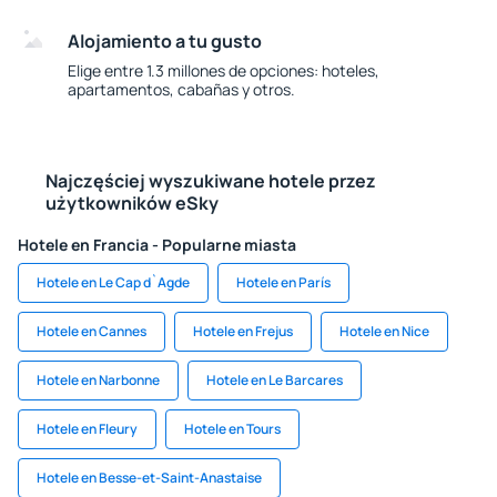
Alojamiento a tu gusto
Elige entre 1.3 millones de opciones: hoteles,
apartamentos, cabañas y otros.
Najczęściej wyszukiwane hotele przez
użytkowników eSky
Hotele en Francia - Popularne miasta
Hotele en Le Cap d`Agde
Hotele en París
Hotele en Cannes
Hotele en Frejus
Hotele en Nice
Hotele en Narbonne
Hotele en Le Barcares
Hotele en Fleury
Hotele en Tours
Hotele en Besse-et-Saint-Anastaise