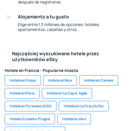
después de registrarse.
Alojamiento a tu gusto
Elige entre 1.3 millones de opciones: hoteles,
apartamentos, cabañas y otros.
Najczęściej wyszukiwane hotele przez
użytkowników eSky
Hotele en Francia - Popularne miasta
Hotele en Frejus
Hotele en Nice
Hotele en Cannes
Hotele en París
Hotele en Le Cap d`Agde
Hotele en Pyrenees 2000
Hotele en Le Grau Du Roi
Hotele Grosseto-Prugna
Hotele en Vars