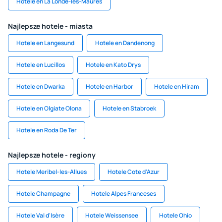
Hotele en La Londe-les-Maures
Najlepsze hotele - miasta
Hotele en Langesund
Hotele en Dandenong
Hotele en Lucillos
Hotele en Kato Drys
Hotele en Dwarka
Hotele en Harbor
Hotele en Hiram
Hotele en Olgiate Olona
Hotele en Stabroek
Hotele en Roda De Ter
Najlepsze hotele - regiony
Hotele Meribel-les-Allues
Hotele Cote d'Azur
Hotele Champagne
Hotele Alpes Franceses
Hotele Val d'Isère
Hotele Weissensee
Hotele Ohio