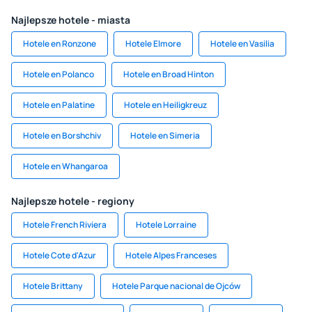
Najlepsze hotele - miasta
Hotele en Ronzone
Hotele Elmore
Hotele en Vasilia
Hotele en Polanco
Hotele en Broad Hinton
Hotele en Palatine
Hotele en Heiligkreuz
Hotele en Borshchiv
Hotele en Simeria
Hotele en Whangaroa
Najlepsze hotele - regiony
Hotele French Riviera
Hotele Lorraine
Hotele Cote d'Azur
Hotele Alpes Franceses
Hotele Brittany
Hotele Parque nacional de Ojców