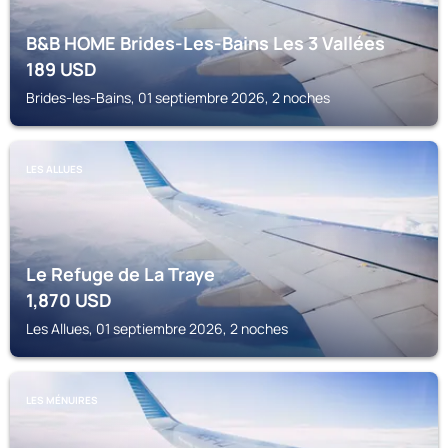
B&B HOME Brides-Les-Bains Les 3 Vallées
189
USD
Brides-les-Bains, 01 septiembre 2026, 2 noches
LES ALLUES
Le Refuge de La Traye
1,870
USD
Les Allues, 01 septiembre 2026, 2 noches
LES MÉNUIRES