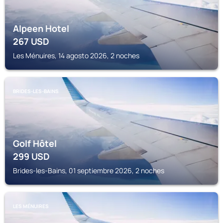
Alpeen Hotel
267
USD
Les Ménuires, 14 agosto 2026, 2 noches
BRIDES-LES-BAINS
Golf Hôtel
299
USD
Brides-les-Bains, 01 septiembre 2026, 2 noches
LES MÉNUIRES