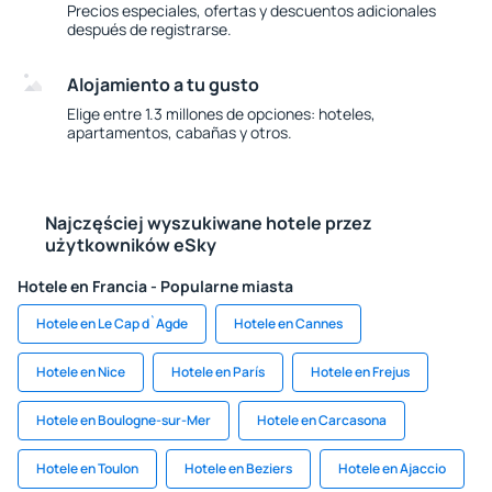
Precios especiales, ofertas y descuentos adicionales
después de registrarse.
Alojamiento a tu gusto
Elige entre 1.3 millones de opciones: hoteles,
apartamentos, cabañas y otros.
Najczęściej wyszukiwane hotele przez
użytkowników eSky
Hotele en Francia - Popularne miasta
Hotele en Le Cap d`Agde
Hotele en Cannes
Hotele en Nice
Hotele en París
Hotele en Frejus
Hotele en Boulogne-sur-Mer
Hotele en Carcasona
Hotele en Toulon
Hotele en Beziers
Hotele en Ajaccio