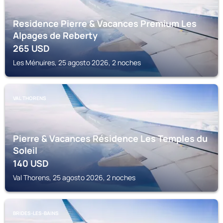
Residence Pierre & Vacances Premium Les
Alpages de Reberty
265
USD
Les Ménuires, 25 agosto 2026, 2 noches
VAL THORENS
Pierre & Vacances Résidence Les Temples du
Soleil
140
USD
Val Thorens, 25 agosto 2026, 2 noches
BRIDES-LES-BAINS