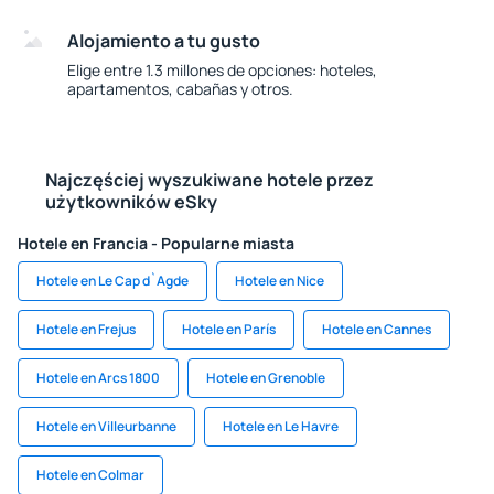
Alojamiento a tu gusto
Elige entre 1.3 millones de opciones: hoteles,
apartamentos, cabañas y otros.
Najczęściej wyszukiwane hotele przez
użytkowników eSky
Hotele en Francia - Popularne miasta
Hotele en Le Cap d`Agde
Hotele en Nice
Hotele en Frejus
Hotele en París
Hotele en Cannes
Hotele en Arcs 1800
Hotele en Grenoble
Hotele en Villeurbanne
Hotele en Le Havre
Hotele en Colmar