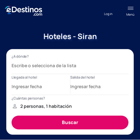
Log in
Menú
Hoteles - Siran