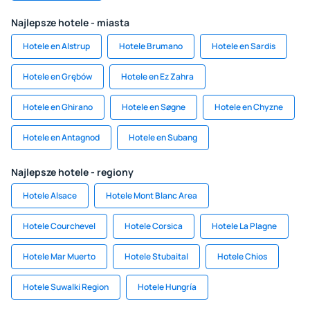
Najlepsze hotele - miasta
Hotele en Alstrup
Hotele Brumano
Hotele en Sardis
Hotele en Grębów
Hotele en Ez Zahra
Hotele en Ghirano
Hotele en Søgne
Hotele en Chyzne
Hotele en Antagnod
Hotele en Subang
Najlepsze hotele - regiony
Hotele Alsace
Hotele Mont Blanc Area
Hotele Courchevel
Hotele Corsica
Hotele La Plagne
Hotele Mar Muerto
Hotele Stubaital
Hotele Chios
Hotele Suwalki Region
Hotele Hungría