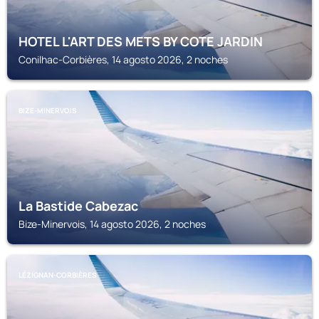
HOTEL L'ART DES METS BY COTE JARDIN
Conilhac-Corbières, 14 agosto 2026, 2 noches
BIZE-MINERVOIS
La Bastide Cabezac
Bize-Minervois, 14 agosto 2026, 2 noches
LÉZIGNAN-CORBIÈRES