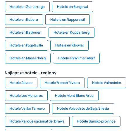
Hotele en Zumarraga
Hotele en Bergeval
Hotele en Itubera
Hotele en Rapperswil
Hotele en Bathmen
Hotele en Kopparberg
Hotele en Fogelsville
Hotele en Khowai
Hotele en Masserberg
Hotele en Wilmersdorf
Najlepsze hotele - regiony
Hotele Alsace
Hotele French Riviera
Hotele Valmeinier
Hotele Les Menuires
Hotele Mont Blanc Area
Hotele Veliko Tarnovo
Hotele Voivodato de Baja Silesia
Hotele Parque nacional del Drawa
Hotele Bansko province