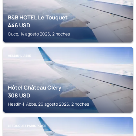
B&B HOTEL Le Touquet
446
USD
Cucq, 14 agosto 2026, 2 noches
HESDIN-L`ABBE
Hôtel Château Cléry
308
USD
Hesdin-l`Abbe, 26 agosto 2026, 2 noches
LE TOUQUET PARIS PLAGE