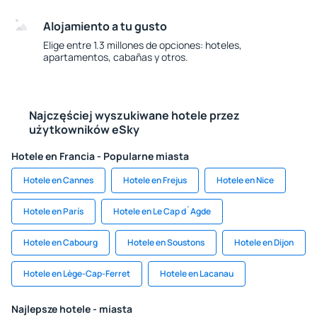
Alojamiento a tu gusto
Elige entre 1.3 millones de opciones: hoteles,
apartamentos, cabañas y otros.
Najczęściej wyszukiwane hotele przez
użytkowników eSky
Hotele en Francia - Popularne miasta
Hotele en Cannes
Hotele en Frejus
Hotele en Nice
Hotele en París
Hotele en Le Cap d`Agde
Hotele en Cabourg
Hotele en Soustons
Hotele en Dijon
Hotele en Lège-Cap-Ferret
Hotele en Lacanau
Najlepsze hotele - miasta