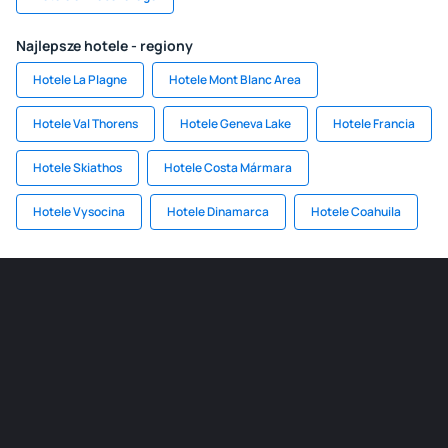
Najlepsze hotele - regiony
Hotele La Plagne
Hotele Mont Blanc Area
Hotele Val Thorens
Hotele Geneva Lake
Hotele Francia
Hotele Skiathos
Hotele Costa Mármara
Hotele Vysocina
Hotele Dinamarca
Hotele Coahuila