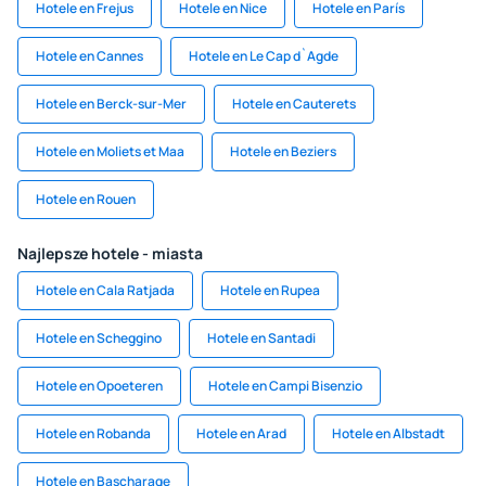
Hotele en Frejus
Hotele en Nice
Hotele en París
Hotele en Cannes
Hotele en Le Cap d`Agde
Hotele en Berck-sur-Mer
Hotele en Cauterets
Hotele en Moliets et Maa
Hotele en Beziers
Hotele en Rouen
Najlepsze hotele - miasta
Hotele en Cala Ratjada
Hotele en Rupea
Hotele en Scheggino
Hotele en Santadi
Hotele en Opoeteren
Hotele en Campi Bisenzio
Hotele en Robanda
Hotele en Arad
Hotele en Albstadt
Hotele en Bascharage