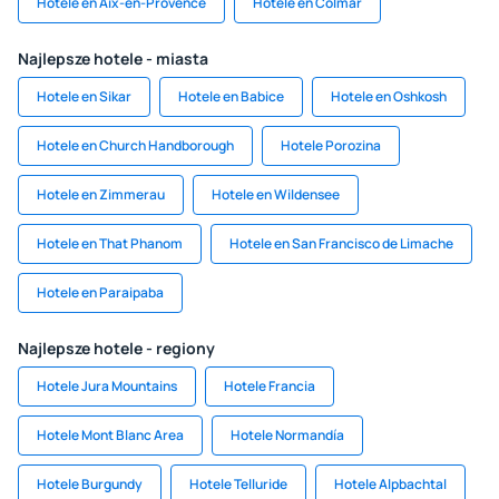
Hotele en Aix-en-Provence
Hotele en Colmar
Najlepsze hotele - miasta
Hotele en Sikar
Hotele en Babice
Hotele en Oshkosh
Hotele en Church Handborough
Hotele Porozina
Hotele en Zimmerau
Hotele en Wildensee
Hotele en That Phanom
Hotele en San Francisco de Limache
Hotele en Paraipaba
Najlepsze hotele - regiony
Hotele Jura Mountains
Hotele Francia
Hotele Mont Blanc Area
Hotele Normandía
Hotele Burgundy
Hotele Telluride
Hotele Alpbachtal