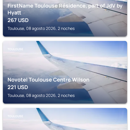
FirstName Toulouse Résidence, part of JdV by
Hyatt
267
USD
Toulouse, 08 agosto 2026, 2 noches
TOULOUSE
Novotel Toulouse Centre Wilson
221
USD
Toulouse, 08 agosto 2026, 2 noches
TOULOUSE