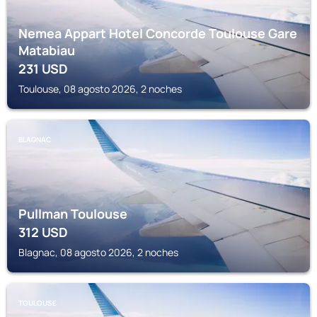
Nemea Appart Hotel Concorde Toulouse Gare
Matabiau
231
USD
Toulouse, 08 agosto 2026, 2 noches
BLAGNAC
Pullman Toulouse
312
USD
Blagnac, 08 agosto 2026, 2 noches
TOULOUSE