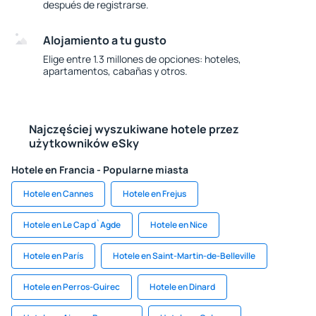
después de registrarse.
Alojamiento a tu gusto
Elige entre 1.3 millones de opciones: hoteles,
apartamentos, cabañas y otros.
Najczęściej wyszukiwane hotele przez
użytkowników eSky
Hotele en Francia - Popularne miasta
Hotele en Cannes
Hotele en Frejus
Hotele en Le Cap d`Agde
Hotele en Nice
Hotele en París
Hotele en Saint-Martin-de-Belleville
Hotele en Perros-Guirec
Hotele en Dinard