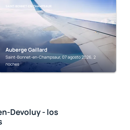
SAINT-BONNET-EN-CHAMPSAUR
Auberge Gaillard
Saint-Bonnet-en-Champsaur, 07 agosto 2026, 2
noches
n-Devoluy - los
s