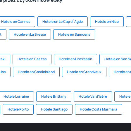
le przez użytkowników eSky
Hotele en Cannes
Hotele en Le Cap d`Agde
Hotele en Nice
t
Hotele en La Bresse
Hotele en Samoens
raki
Hotele en Casitas
Hotele en Hockessin
Hotele en San S
 Ios
Hotele en Castleisland
Hotele en Grandvaux
Hotele en
Hotele Lorraine
Hotele Brittany
Hotele Val d'Isère
Hotele 
Hotele Porto
Hotele Santiago
Hotele Costa Mármara