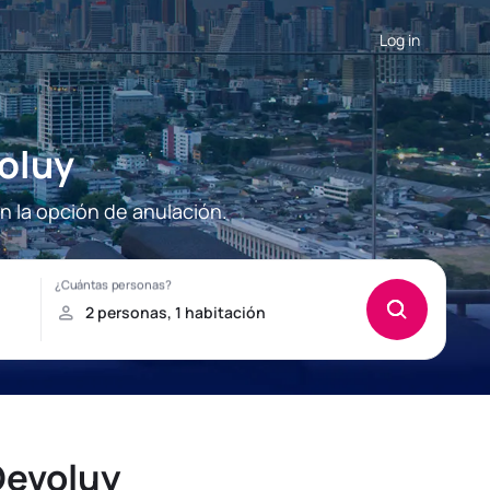
Log in
oluy
n la opción de anulación.
Devoluy