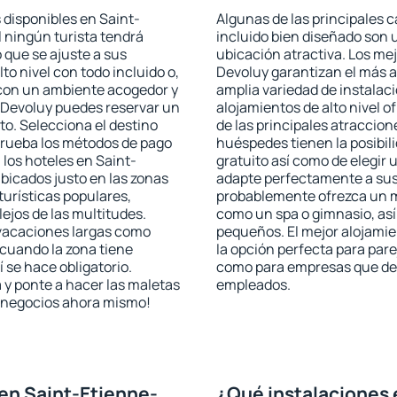
 disponibles en Saint-
Algunas de las principales c
l ningún turista tendrá
incluido bien diseñado son 
 que se ajuste a sus
ubicación atractiva. Los me
to nivel con todo incluido o,
Devoluy garantizan el más al
s con un ambiente acogedor y
amplia variedad de instalac
-Devoluy puedes reservar un
alojamientos de alto nivel o
o. Selecciona el destino
de las principales atraccio
mprueba los métodos de pago
huéspedes tienen la posibil
 los hoteles en Saint-
gratuito así como de elegir 
icados justo en las zonas
adapte perfectamente a sus 
turísticas populares,
probablemente ofrezca un m
jos de las multitudes.
como un spa o gimnasio, así
 vacaciones largas como
pequeños. El mejor alojami
cuando la zona tiene
la opción perfecta para parej
 se hace obligatorio.
como para empresas que des
 y ponte a hacer las maletas
empleados.
de negocios ahora mismo!
en Saint-Etienne-
¿Qué instalaciones 