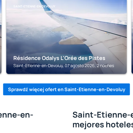
SAINT-ETIENNE-EN-DEVOLUY
Résidence Odalys L'Orée des Pistes
Saint-Etienne-en-Devoluy, 07 agosto 2026, 2 noches
Sprawdź więcej ofert en Saint-Etienne-en-Devoluy
ienne-en-
Saint-Etienne-e
mejores hotele