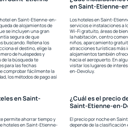
en Saint-Etienne-e
 hotel en Saint-Etienne-en-
Los hoteles en Saint-Etien
squeda de alojamientos de
servicios e instalaciones a
que se incluyen una gran
Wi-Fi gratuito, áreas de bie
antía segura de que
la habitación, centro comer
s buscando. Rellena los
niños, aparcamiento gratuito
iona el destino, elige la
atracciones turísticas más 
número de huéspedes y
alojamientos también ofrece
s de la búsqueda te
hacia el aeropuerto. En al
es para las fechas
visitar los lugares de inter
de comprobar fácilmente la
en-Devoluy.
udad, los métodos de pago así
eles en Saint-
¿Cuál es el precio d
Saint-Etienne-en-D
 te permite ahorrar tiempo y
El precio por noche en Sain
de hoteles en Saint-Etienne-
depende de la clasificación e