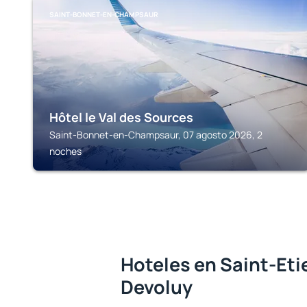
SAINT-BONNET-EN-CHAMPSAUR
Hôtel le Val des Sources
Saint-Bonnet-en-Champsaur, 07 agosto 2026, 2
noches
Hoteles en Saint-Et
Devoluy