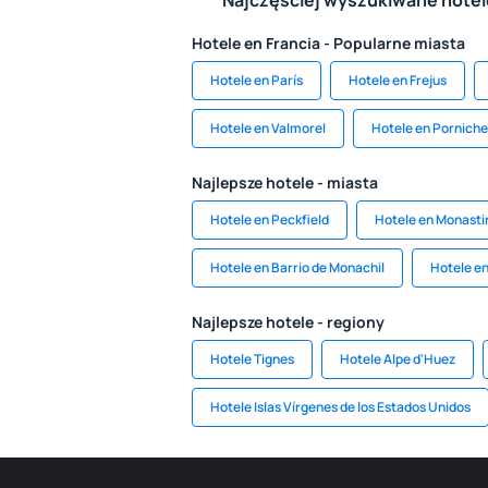
Najczęściej wyszukiwane hote
Hotele en Francia - Popularne miasta
Hotele en París
Hotele en Frejus
Hotele en Valmorel
Hotele en Porniche
Najlepsze hotele - miasta
Hotele en Peckfield
Hotele en Monasti
Hotele en Barrio de Monachil
Hotele en
Najlepsze hotele - regiony
Hotele Tignes
Hotele Alpe d'Huez
Hotele Islas Vírgenes de los Estados Unidos