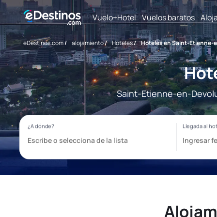
Vuelo+Hotel
Vuelos baratos
Aloj
eDestinos.com
/
alojamiento
/
Hoteles
/
Hoteles en Saint-Etienne-
Hot
Saint-Etienne-en-Devoluy
Alojam