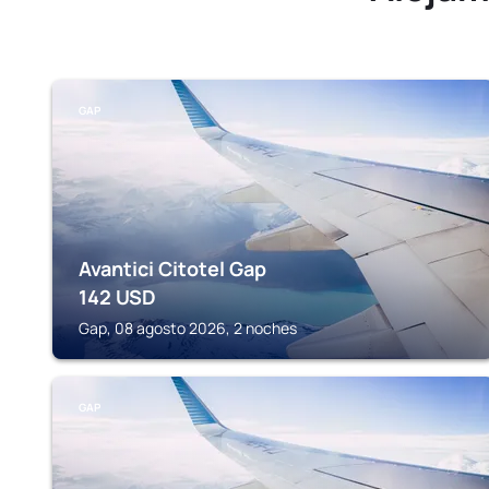
GAP
Avantici Citotel Gap
142
USD
Gap, 08 agosto 2026, 2 noches
GAP