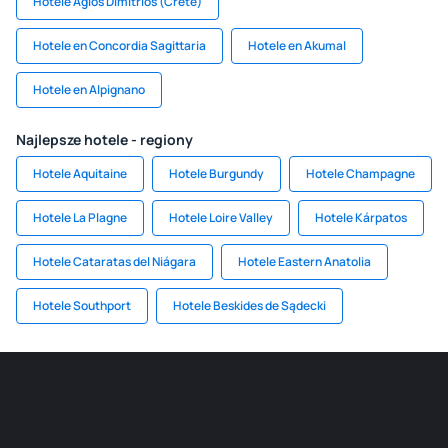
Hotele Agios Dimitrios (Crete)
Hotele en Concordia Sagittaria
Hotele en Akumal
Hotele en Alpignano
Najlepsze hotele - regiony
Hotele Aquitaine
Hotele Burgundy
Hotele Champagne
Hotele La Plagne
Hotele Loire Valley
Hotele Kárpatos
Hotele Cataratas del Niágara
Hotele Eastern Anatolia
Hotele Southport
Hotele Beskides de Sądecki