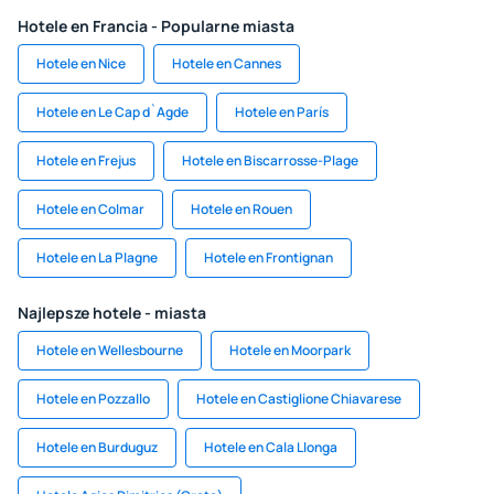
Hotele en Francia - Popularne miasta
Hotele en Nice
Hotele en Cannes
Hotele en Le Cap d`Agde
Hotele en París
Hotele en Frejus
Hotele en Biscarrosse-Plage
Hotele en Colmar
Hotele en Rouen
Hotele en La Plagne
Hotele en Frontignan
Najlepsze hotele - miasta
Hotele en Wellesbourne
Hotele en Moorpark
Hotele en Pozzallo
Hotele en Castiglione Chiavarese
Hotele en Burduguz
Hotele en Cala Llonga