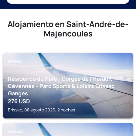
Alojamiento en Saint-André-de-
Majencoules
BRISSAC
Résidence du Parc - Gorges de l'Hérault -
Cévennes - Parc Sports & Loisirs Brissac
Ganges
276
USD
Brissac, 08 agosto 2026, 2 noches
CAZILHAC