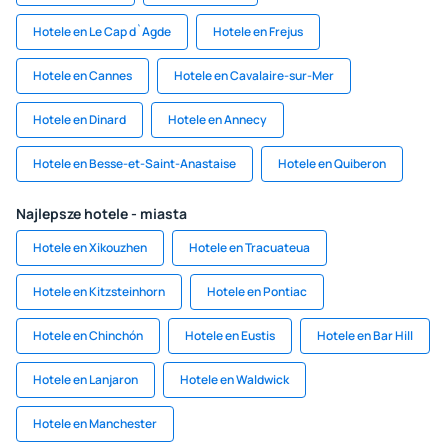
Hotele en Le Cap d`Agde
Hotele en Frejus
Hotele en Cannes
Hotele en Cavalaire-sur-Mer
Hotele en Dinard
Hotele en Annecy
Hotele en Besse-et-Saint-Anastaise
Hotele en Quiberon
Najlepsze hotele - miasta
Hotele en Xikouzhen
Hotele en Tracuateua
Hotele en Kitzsteinhorn
Hotele en Pontiac
Hotele en Chinchón
Hotele en Eustis
Hotele en Bar Hill
Hotele en Lanjaron
Hotele en Waldwick
Hotele en Manchester