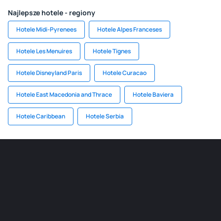
Najlepsze hotele - regiony
Hotele Midi-Pyrenees
Hotele Alpes Franceses
Hotele Les Menuires
Hotele Tignes
Hotele Disneyland Paris
Hotele Curacao
Hotele East Macedonia and Thrace
Hotele Baviera
Hotele Caribbean
Hotele Serbia