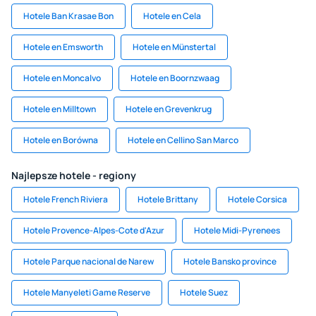
Hotele Ban Krasae Bon
Hotele en Cela
Hotele en Emsworth
Hotele en Münstertal
Hotele en Moncalvo
Hotele en Boornzwaag
Hotele en Milltown
Hotele en Grevenkrug
Hotele en Borówna
Hotele en Cellino San Marco
Najlepsze hotele - regiony
Hotele French Riviera
Hotele Brittany
Hotele Corsica
Hotele Provence-Alpes-Cote d'Azur
Hotele Midi-Pyrenees
Hotele Parque nacional de Narew
Hotele Bansko province
Hotele Manyeleti Game Reserve
Hotele Suez