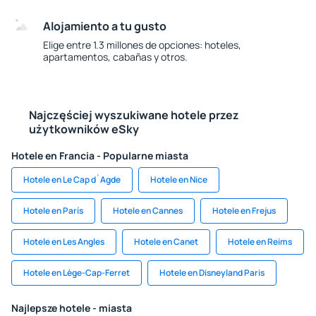
Alojamiento a tu gusto
Elige entre 1.3 millones de opciones: hoteles,
apartamentos, cabañas y otros.
Najczęściej wyszukiwane hotele przez
użytkowników eSky
Hotele en Francia - Popularne miasta
Hotele en Le Cap d`Agde
Hotele en Nice
Hotele en París
Hotele en Cannes
Hotele en Frejus
Hotele en Les Angles
Hotele en Canet
Hotele en Reims
Hotele en Lège-Cap-Ferret
Hotele en Disneyland Paris
Najlepsze hotele - miasta