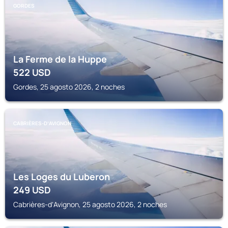
GORDES
La Ferme de la Huppe
522
USD
Gordes, 25 agosto 2026, 2 noches
CABRIÈRES-DʼAVIGNON
Les Loges du Luberon
249
USD
Cabrières-dʼAvignon, 25 agosto 2026, 2 noches