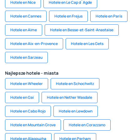
Hotele en Nice
Hotele en Le Cap d`Agde
Hotele en Cannes
Hotele en Frejus
Hotele en París
Hotele en Aime
Hotele en Besse-et-Saint-Anastaise
Hotele en Aix-en-Provence
Hotele en Les Gets
Hotele en Sarzeau
Najlepsze hotele - miasta
Hotele en Wheeler
Hotele en Schochwitz
Hotele en Gai
Hotele en Nether Wasdale
Hotele en Cabo Rojo
Hotele en Lewdown
Hotele en Mountain Grove
Hotele en Corazzano
Hotele en Alappuzha
Hotele en Perham