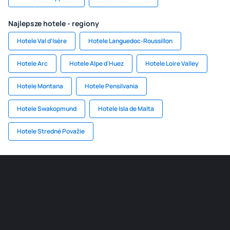
Najlepsze hotele - regiony
Hotele Val d'Isère
Hotele Languedoc-Roussillon
Hotele Arc
Hotele Alpe d'Huez
Hotele Loire Valley
Hotele Montana
Hotele Pensilvania
Hotele Swakopmund
Hotele Isla de Malta
Hotele Stredné Považie