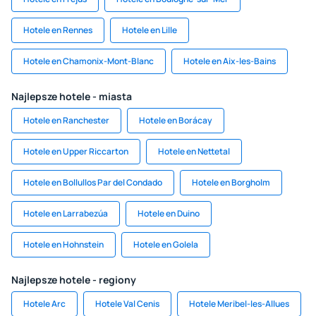
Hotele en Rennes
Hotele en Lille
Hotele en Chamonix-Mont-Blanc
Hotele en Aix-les-Bains
Najlepsze hotele - miasta
Hotele en Ranchester
Hotele en Borácay
Hotele en Upper Riccarton
Hotele en Nettetal
Hotele en Bollullos Par del Condado
Hotele en Borgholm
Hotele en Larrabezúa
Hotele en Duino
Hotele en Hohnstein
Hotele en Golela
Najlepsze hotele - regiony
Hotele Arc
Hotele Val Cenis
Hotele Meribel-les-Allues