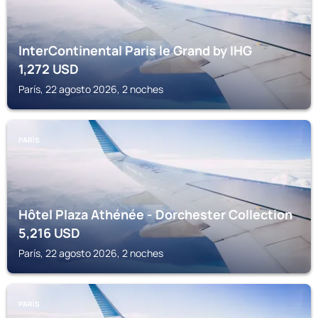
InterContinental Paris le Grand by IHG
1,272
USD
París, 22 agosto 2026, 2 noches
PARÍS
Hôtel Plaza Athénée - Dorchester Collection
5,216
USD
París, 22 agosto 2026, 2 noches
PARÍS