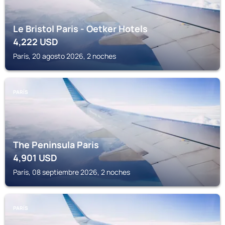
Le Bristol Paris - Oetker Hotels
4,222
USD
París, 20 agosto 2026, 2 noches
PARÍS
The Peninsula Paris
4,901
USD
París, 08 septiembre 2026, 2 noches
PARÍS