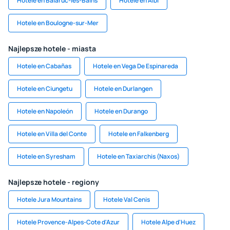
Hotele en Balaruc-les-Bains
Hotele en Albi
Hotele en Boulogne-sur-Mer
Najlepsze hotele - miasta
Hotele en Cabañas
Hotele en Vega De Espinareda
Hotele en Ciungetu
Hotele en Durlangen
Hotele en Napoleón
Hotele en Durango
Hotele en Villa del Conte
Hotele en Falkenberg
Hotele en Syresham
Hotele en Taxiarchis (Naxos)
Najlepsze hotele - regiony
Hotele Jura Mountains
Hotele Val Cenis
Hotele Provence-Alpes-Cote d'Azur
Hotele Alpe d'Huez