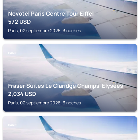
Novotel Paris Centre Tour Eiffel
572
USD
París, 02 septiembre 2026, 3 noches
PARÍS
Fraser Suites Le Claridge Champs-Elysées
2,034
USD
París, 02 septiembre 2026, 3 noches
PARÍS