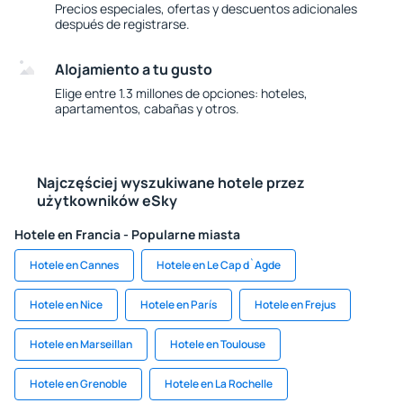
Precios especiales, ofertas y descuentos adicionales
después de registrarse.
Alojamiento a tu gusto
Elige entre 1.3 millones de opciones: hoteles,
apartamentos, cabañas y otros.
Najczęściej wyszukiwane hotele przez
użytkowników eSky
Hotele en Francia - Popularne miasta
Hotele en Cannes
Hotele en Le Cap d`Agde
Hotele en Nice
Hotele en París
Hotele en Frejus
Hotele en Marseillan
Hotele en Toulouse
Hotele en Grenoble
Hotele en La Rochelle