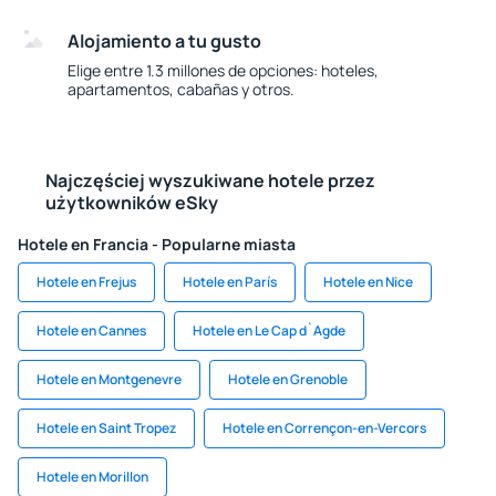
Alojamiento a tu gusto
Elige entre 1.3 millones de opciones: hoteles,
apartamentos, cabañas y otros.
Najczęściej wyszukiwane hotele przez
użytkowników eSky
Hotele en Francia - Popularne miasta
Hotele en Frejus
Hotele en París
Hotele en Nice
Hotele en Cannes
Hotele en Le Cap d`Agde
Hotele en Montgenevre
Hotele en Grenoble
Hotele en Saint Tropez
Hotele en Corrençon-en-Vercors
Hotele en Morillon