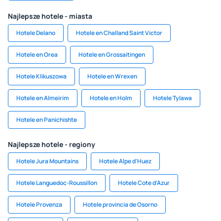
Najlepsze hotele - miasta
Hotele Delano
Hotele en Challand Saint Victor
Hotele en Orea
Hotele en Grossaitingen
Hotele Klikuszowa
Hotele en Wrexen
Hotele en Almeirim
Hotele en Holm
Hotele Tylawa
Hotele en Panichishte
Najlepsze hotele - regiony
Hotele Jura Mountains
Hotele Alpe d'Huez
Hotele Languedoc-Roussillon
Hotele Cote d'Azur
Hotele Provenza
Hotele provincia de Osorno