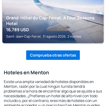
Grand-Hôtel du Cap-Ferrat, A Four Seasons
Hotel
16,789
USD
Saint-Jean-Cap-Ferrat, 31 agosto 2026, 2 noches
Comprueba otras ofertas
Hoteles en Menton
Existe una amplia variedad de hoteles disponibles en
Menton, razón por la cual ningún turista tendrá
problemas a la hora de encontrar algo que se ajuste a sus
necesidades. ¿Prefieres un hotel de alto nivel con todo
incluido o, por el contrario, eres más de hoteles con un
ambiente acogedor y un precio bajo? en Menton puedes