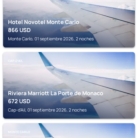
Hotel Novotel Monte Carlo
866
USD
Monte Carlo, 01 septiembre 2026, 2 noches
CAP-D'AIL
Riviera Marriott La Porte de Monaco
672
USD
Cap-d'Ail, 01 septiembre 2026, 2 noches
MONTE CARLO