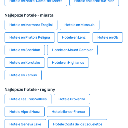
Hotele en Notre-Dame-de-Monts
Hotele en Berck-sur-Mer
Najlepsze hotele - miasta
Hotele en Marmara Ereglisi
Hotele en Missoula
Hotele en Pratola Peligna
Hotele en Lenz
Hotele en Ob
Hotele en Sheridan
Hotele en Mount Gambier
Hotele en Korotsko
Hotele en Highlands
Hotele en Zemun
Najlepsze hotele - regiony
Hotele Les Trois Vallées
Hotele Provenza
Hotele Alpe d'Huez
Hotele Ile-de-France
Hotele Geneva Lake
Hotele Costa de los Esqueletos