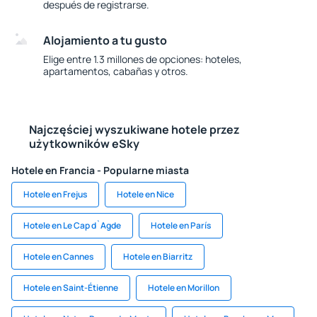
después de registrarse.
Alojamiento a tu gusto
Elige entre 1.3 millones de opciones: hoteles,
apartamentos, cabañas y otros.
Najczęściej wyszukiwane hotele przez
użytkowników eSky
Hotele en Francia - Popularne miasta
Hotele en Frejus
Hotele en Nice
Hotele en Le Cap d`Agde
Hotele en París
Hotele en Cannes
Hotele en Biarritz
Hotele en Saint-Étienne
Hotele en Morillon