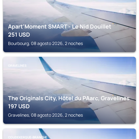
Apart'Moment SMART - Le Nid Douillet
251
USD
Bourbourg, 08 agosto 2026, 2 noches
GRAVELINES
The Originals City, Hôtel du PAarc, Gravelines
197
USD
Gravelines, 08 agosto 2026, 2 noches
COUDEKERQUE-BRANCHE