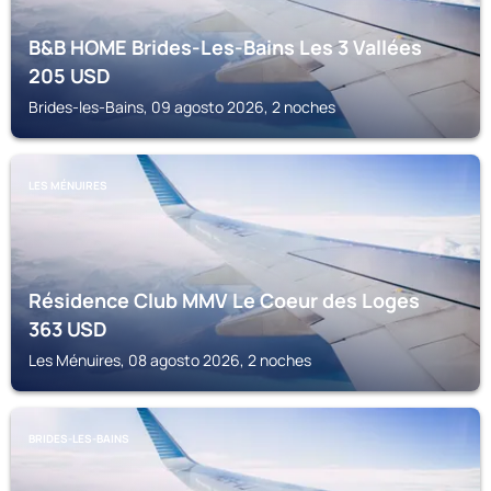
B&B HOME Brides-Les-Bains Les 3 Vallées
205
USD
Brides-les-Bains, 09 agosto 2026, 2 noches
LES MÉNUIRES
Résidence Club MMV Le Coeur des Loges
363
USD
Les Ménuires, 08 agosto 2026, 2 noches
BRIDES-LES-BAINS