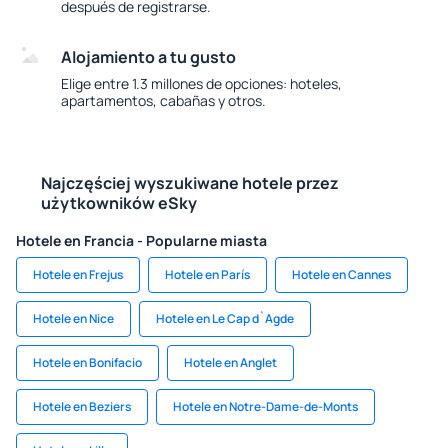
después de registrarse.
Alojamiento a tu gusto
Elige entre 1.3 millones de opciones: hoteles,
apartamentos, cabañas y otros.
Najczęściej wyszukiwane hotele przez
użytkowników eSky
Hotele en Francia - Popularne miasta
Hotele en Frejus
Hotele en París
Hotele en Cannes
Hotele en Nice
Hotele en Le Cap d`Agde
Hotele en Bonifacio
Hotele en Anglet
Hotele en Beziers
Hotele en Notre-Dame-de-Monts