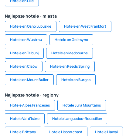
Hotele en Lille
Najlepsze hotele - miasta
Hotele en Ośno Lubuskie
Hotele en West Frankfort
Hotele en Wustrau
Hotele en Golitsyno
Hotele en Tribunj
Hotele en Medbourne
Hotele en Cisów
Hotele en Reeds Spring
Hotele en Mount Buller
Hotele en Burgas
Najlepsze hotele - regiony
Hotele Alpes Franceses
Hotele Jura Mountains
Hotele Val d'Isère
Hotele Languedoc-Roussillon
Hotele Brittany
Hotele Lisbon coast
Hotele Hawái