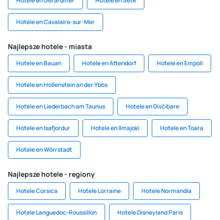
Hotele en Gerardmer
Hotele en Sete
Hotele en Cavalaire-sur-Mer
Najlepsze hotele - miasta
Hotele en Bauan
Hotele en Attendorf
Hotele en Empoli
Hotele en Hollenstein an der Ybbs
Hotele en Liederbach am Taunus
Hotele en Divčibare
Hotele en Isafjordur
Hotele en Ilmajoki
Hotele en Toara
Hotele en Wörrstadt
Najlepsze hotele - regiony
Hotele Corsica
Hotele Lorraine
Hotele Normandía
Hotele Languedoc-Roussillon
Hotele Disneyland Paris