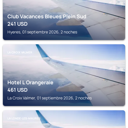
Club Vacances Bleues Plein Sud
241
USD
Hyeres, 01 septiembre 2026, 2 noches
LA CROIX VALMER
Hotel L Orangeraie
461
USD
La Croix Valmer, 01 septiembre 2026, 2 noches
LA LONDE-LES-MAURES