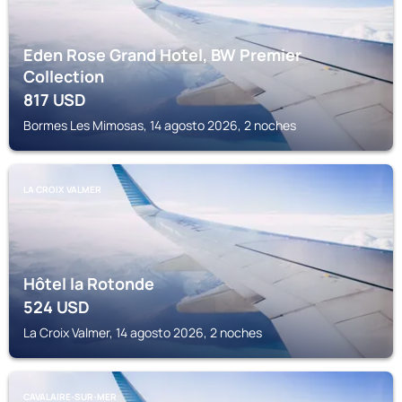
Eden Rose Grand Hotel, BW Premier
Collection
817
USD
Bormes Les Mimosas, 14 agosto 2026, 2 noches
LA CROIX VALMER
Hôtel la Rotonde
524
USD
La Croix Valmer, 14 agosto 2026, 2 noches
CAVALAIRE-SUR-MER