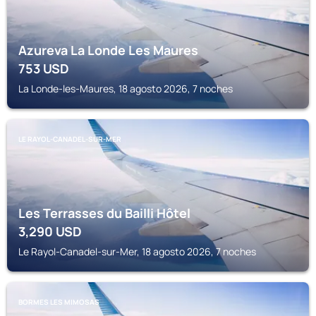
Azureva La Londe Les Maures
753
USD
La Londe-les-Maures, 18 agosto 2026, 7 noches
LE RAYOL-CANADEL-SUR-MER
Les Terrasses du Bailli Hôtel
3,290
USD
Le Rayol-Canadel-sur-Mer, 18 agosto 2026, 7 noches
BORMES LES MIMOSAS