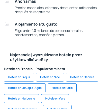
Ahorra más
Precios especiales, ofertas y descuentos adicionales
después de registrarse.
Alojamiento a tu gusto
Elige entre 1.3 millones de opciones: hoteles,
apartamentos, cabañas y otros.
Najczęściej wyszukiwane hotele przez
użytkowników eSky
Hotele en Francia - Popularne miasta
Hotele en Frejus
Hotele en Nice
Hotele en Cannes
Hotele en Le Cap d`Agde
Hotele en París
Hotele en Narbonne
Hotele en Vars