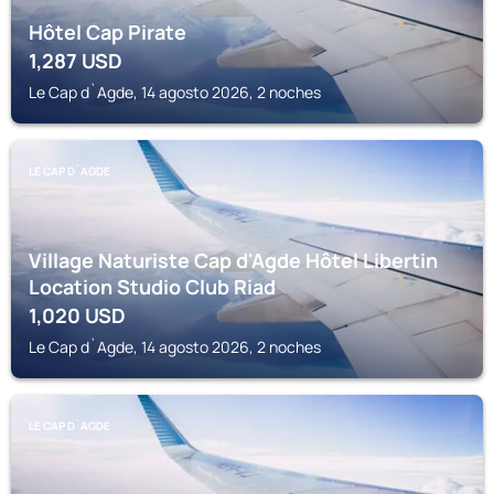
Hôtel Cap Pirate
1,287
USD
Le Cap d`Agde, 14 agosto 2026, 2 noches
LE CAP D`AGDE
Village Naturiste Cap d'Agde Hôtel Libertin
Location Studio Club Riad
1,020
USD
Le Cap d`Agde, 14 agosto 2026, 2 noches
LE CAP D`AGDE