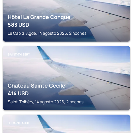
Hôtel La Grande Conque
583
USD
Le Cap d`Agde, 14 agosto 2026, 2 noches
SAINT-THIBÉRY
Chateau Sainte Cecile
414
USD
Saint-Thibéry, 14 agosto 2026, 2 noches
LE CAP D`AGDE