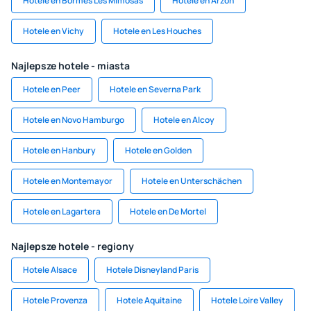
Hotele en Bormes Les Mimosas
Hotele en Arzon
Hotele en Vichy
Hotele en Les Houches
Najlepsze hotele - miasta
Hotele en Peer
Hotele en Severna Park
Hotele en Novo Hamburgo
Hotele en Alcoy
Hotele en Hanbury
Hotele en Golden
Hotele en Montemayor
Hotele en Unterschächen
Hotele en Lagartera
Hotele en De Mortel
Najlepsze hotele - regiony
Hotele Alsace
Hotele Disneyland Paris
Hotele Provenza
Hotele Aquitaine
Hotele Loire Valley