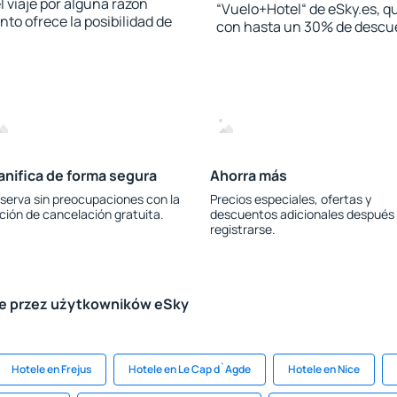
l viaje por alguna razón
“Vuelo+Hotel“ de eSky.es, qu
to ofrece la posibilidad de
con hasta un 30% de descu
anifica de forma segura
Ahorra más
serva sin preocupaciones con la
Precios especiales, ofertas y
ción de cancelación gratuita.
descuentos adicionales después
registrarse.
le przez użytkowników eSky
Hotele en Frejus
Hotele en Le Cap d`Agde
Hotele en Nice