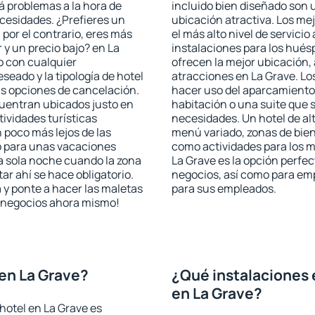
rá problemas a la hora de
incluido bien diseñado son 
ecesidades. ¿Prefieres un
ubicación atractiva. Los me
, por el contrario, eres más
el más alto nivel de servici
y un precio bajo? en La
instalaciones para los huésp
o con cualquier
ofrecen la mejor ubicación, 
seado y la tipología de hotel
atracciones en La Grave. Lo
as opciones de cancelación.
hacer uso del aparcamiento 
cuentran ubicados justo en
habitación o una suite que 
tividades turísticas
necesidades. Un hotel de al
poco más lejos de las
menú variado, zonas de bien
o para unas vacaciones
como actividades para los m
a sola noche cuando la zona
La Grave es la opción perfect
r ahí se hace obligatorio.
negocios, así como para em
 y ponte a hacer las maletas
para sus empleados.
de negocios ahora mismo!
en La Grave?
¿Qué instalaciones 
en La Grave?
hotel en La Grave es