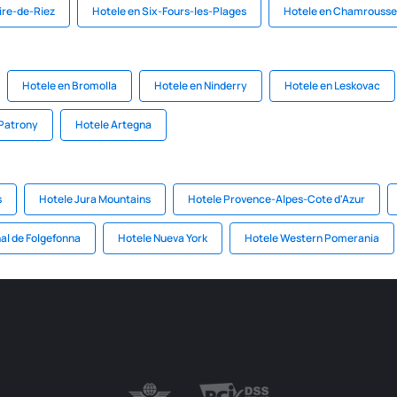
ire-de-Riez
Hotele en Six-Fours-les-Plages
Hotele en Chamrousse
Hotele en Bromolla
Hotele en Ninderry
Hotele en Leskovac
 Patrony
Hotele Artegna
s
Hotele Jura Mountains
Hotele Provence-Alpes-Cote d'Azur
al de Folgefonna
Hotele Nueva York
Hotele Western Pomerania