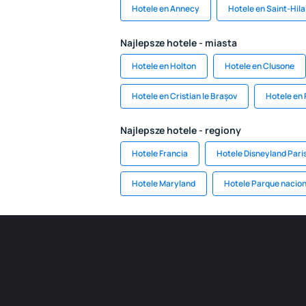
Hotele en Annecy
Hotele en Saint-Hila
Najlepsze hotele - miasta
Hotele en Holton
Hotele en Clusone
Hotele en Cristian le Brașov
Hotele en
Najlepsze hotele - regiony
Hotele Francia
Hotele Disneyland Pari
Hotele Maryland
Hotele Parque nacion