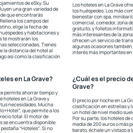
lojamientos de eSky. Su
Los hoteles en La Grave ofre
cluyen una gran variedad de
los huéspedes. Los más comu
a de que encontrarás
bienestar con spa, minibar/c
Rellena los campos del
comercial, comedor, zona d
tino, elige la fecha de
gratuito, y folletos informat
 huéspedes y habitaciones y
más interesantes de la zon
a te mostrarán los
ofrecen un servicio de trans
chas seleccionadas. Tienes
algunas ocasiones también r
 la distancia del hotel al
interés más importantes en 
ago así como la clasificación
eles en La Grave?
¿Cuál es el precio d
Grave?
 te permite ahorrar tiempo y
de hoteles en La Grave y
El precio por noche en La Gr
a tus necesidades. Mucha
clasificación en estrellas y
lo+Hotel“, que permite a los
un hotel de nivel medio suel
ecio total. El motor de
Por su parte, los hoteles de
s se encuentra disponible
media de 200 euros o más p
a pestaña “Hoteles“. Si no
barato, échale un vistazo a 