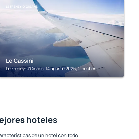
LE FRENEY-D'OISANS
Le Cassini
Le Freney-d'Oisans, 14 agosto 2026, 2 noches
mejores hoteles
aracterísticas de un hotel con todo