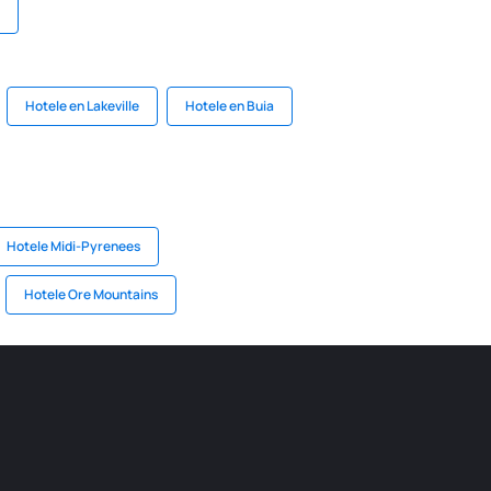
Hotele en Lakeville
Hotele en Buia
Hotele Midi-Pyrenees
Hotele Ore Mountains