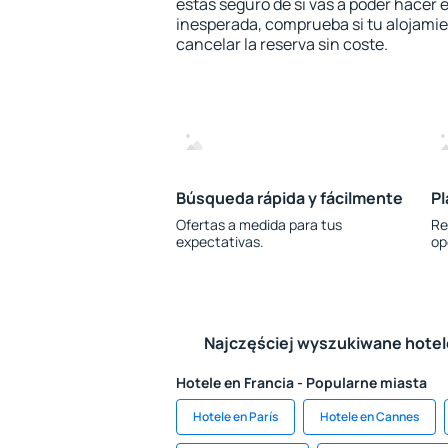
estás seguro de si vas a poder hacer e
inesperada, comprueba si tu alojamien
cancelar la reserva sin coste.
Búsqueda rápida y fácilmente
Pl
Ofertas a medida para tus
Re
expectativas.
op
Najczęściej wyszukiwane hote
Hotele en Francia - Popularne miasta
Hotele en París
Hotele en Cannes