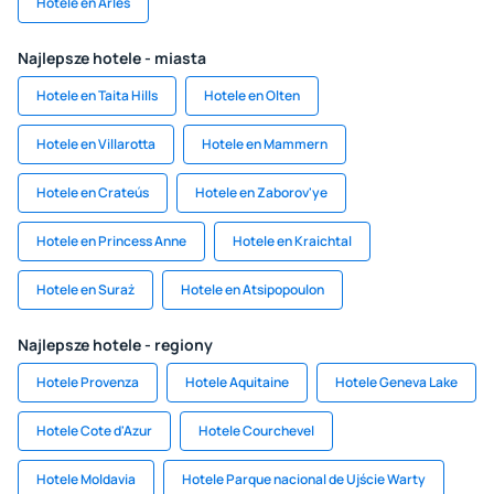
Hotele en Arles
Najlepsze hotele - miasta
Hotele en Taita Hills
Hotele en Olten
Hotele en Villarotta
Hotele en Mammern
Hotele en Crateús
Hotele en Zaborov'ye
Hotele en Princess Anne
Hotele en Kraichtal
Hotele en Suraż
Hotele en Atsipopoulon
Najlepsze hotele - regiony
Hotele Provenza
Hotele Aquitaine
Hotele Geneva Lake
Hotele Cote d'Azur
Hotele Courchevel
Hotele Moldavia
Hotele Parque nacional de Ujście Warty