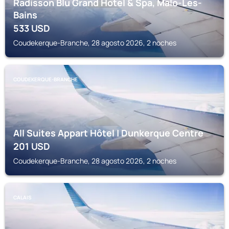
Radisson Blu Grand Hotel & Spa, Malo-Les-
Bains
533
USD
Coudekerque-Branche, 28 agosto 2026, 2 noches
COUDEKERQUE-BRANCHE
All Suites Appart Hôtel | Dunkerque Centre
201
USD
Coudekerque-Branche, 28 agosto 2026, 2 noches
CALAIS