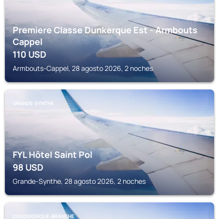
Premiere Classe Dunkerque Est - Armbouts
Cappel
110
USD
Armbouts-Cappel, 28 agosto 2026, 2 noches
GRANDE-SYNTHE
FYL Hôtel Saint Pol
98
USD
Grande-Synthe, 28 agosto 2026, 2 noches
COUDEKERQUE-BRANCHE