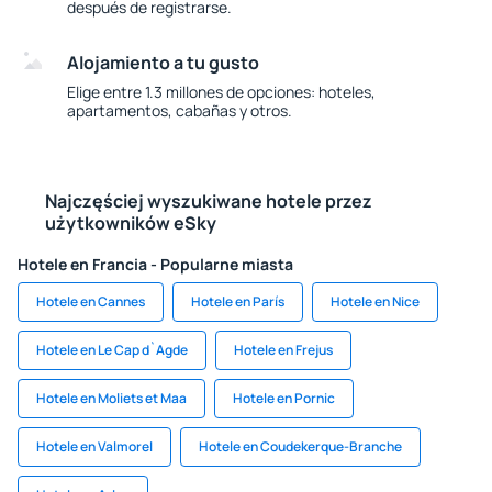
después de registrarse.
Alojamiento a tu gusto
Elige entre 1.3 millones de opciones: hoteles,
apartamentos, cabañas y otros.
Najczęściej wyszukiwane hotele przez
użytkowników eSky
Hotele en Francia - Popularne miasta
Hotele en Cannes
Hotele en París
Hotele en Nice
Hotele en Le Cap d`Agde
Hotele en Frejus
Hotele en Moliets et Maa
Hotele en Pornic
Hotele en Valmorel
Hotele en Coudekerque-Branche