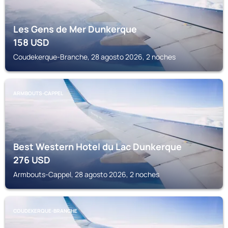
Les Gens de Mer Dunkerque
158
USD
Coudekerque-Branche, 28 agosto 2026, 2 noches
ARMBOUTS-CAPPEL
Best Western Hotel du Lac Dunkerque
276
USD
Armbouts-Cappel, 28 agosto 2026, 2 noches
COUDEKERQUE-BRANCHE