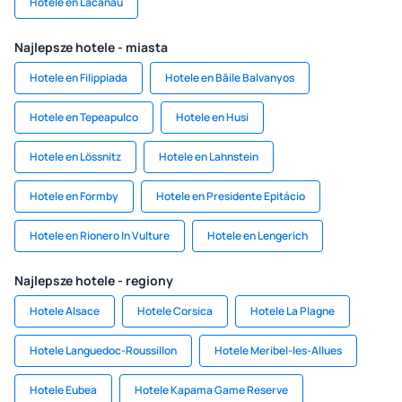
Hotele en Lacanau
Najlepsze hotele - miasta
Hotele en Filippiada
Hotele en Băile Balvanyos
Hotele en Tepeapulco
Hotele en Husi
Hotele en Lössnitz
Hotele en Lahnstein
Hotele en Formby
Hotele en Presidente Epitácio
Hotele en Rionero In Vulture
Hotele en Lengerich
Najlepsze hotele - regiony
Hotele Alsace
Hotele Corsica
Hotele La Plagne
Hotele Languedoc-Roussillon
Hotele Meribel-les-Allues
Hotele Eubea
Hotele Kapama Game Reserve