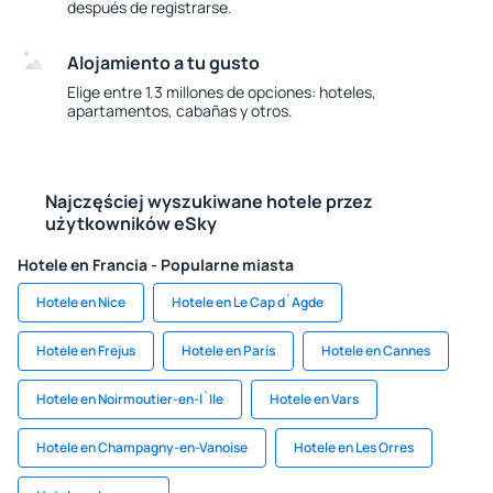
después de registrarse.
Alojamiento a tu gusto
Elige entre 1.3 millones de opciones: hoteles,
apartamentos, cabañas y otros.
Najczęściej wyszukiwane hotele przez
użytkowników eSky
Hotele en Francia - Popularne miasta
Hotele en Nice
Hotele en Le Cap d`Agde
Hotele en Frejus
Hotele en París
Hotele en Cannes
Hotele en Noirmoutier-en-l`Ile
Hotele en Vars
Hotele en Champagny-en-Vanoise
Hotele en Les Orres