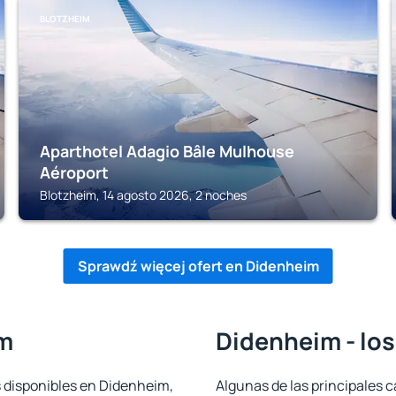
BLOTZHEIM
Aparthotel Adagio Bâle Mulhouse
Aéroport
Blotzheim, 14 agosto 2026, 2 noches
Sprawdź więcej ofert en Didenheim
im
Didenheim - los
s disponibles en Didenheim,
Algunas de las principales c