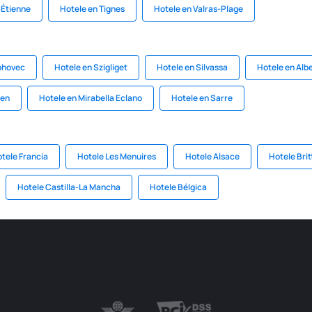
-Étienne
Hotele en Tignes
Hotele en Valras-Plage
ohovec
Hotele en Szigliget
Hotele en Silvassa
Hotele en Alb
sen
Hotele en Mirabella Eclano
Hotele en Sarre
tele Francia
Hotele Les Menuires
Hotele Alsace
Hotele Bri
Hotele Castilla-La Mancha
Hotele Bélgica