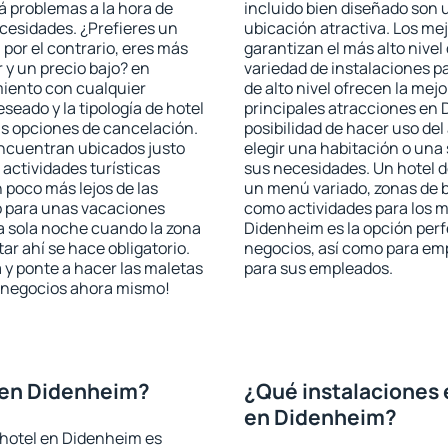
rá problemas a la hora de
incluido bien diseñado son 
ecesidades. ¿Prefieres un
ubicación atractiva. Los me
, por el contrario, eres más
garantizan el más alto nivel
y un precio bajo? en
variedad de instalaciones p
iento con cualquier
de alto nivel ofrecen la mejo
seado y la tipología de hotel
principales atracciones en 
as opciones de cancelación.
posibilidad de hacer uso de
encuentran ubicados justo
elegir una habitación o una
 actividades turísticas
sus necesidades. Un hotel d
poco más lejos de las
un menú variado, zonas de b
o para unas vacaciones
como actividades para los m
a sola noche cuando la zona
Didenheim es la opción perfe
r ahí se hace obligatorio.
negocios, así como para em
 y ponte a hacer las maletas
para sus empleados.
de negocios ahora mismo!
 en Didenheim?
¿Qué instalaciones 
en Didenheim?
 hotel en Didenheim es