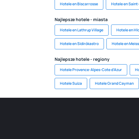
Hotele en Biscarrosse
Hotele en Saint
Najlepsze hotele - miasta
Hotele en Lathrup Village
Hotele en Hl
Hotele en Sidirókastro
Hotele en Meis
Najlepsze hotele - regiony
Hotele Provence-Alpes-Cote d'Azur
Ho
Hotele Suiza
Hotele Grand Cayman