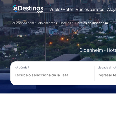
Vuelo+Hotel
Vuelos baratos
Aloj
eDestinos.com
/
alojamiento
/
Hoteles
/
Hoteles en Didenheim
Didenheim - Hote