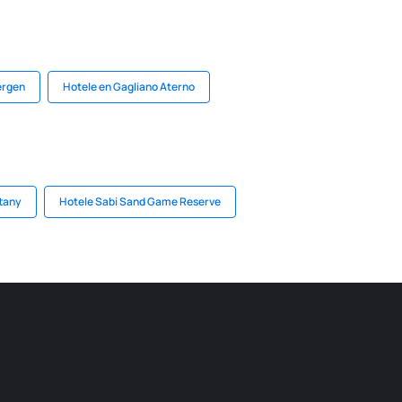
ergen
Hotele en Gagliano Aterno
ttany
Hotele Sabi Sand Game Reserve