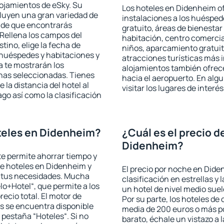
lojamientos de eSky. Su
Los hoteles en Didenheim of
cluyen una gran variedad de
instalaciones a los huéspe
a de que encontrarás
gratuito, áreas de bienestar
Rellena los campos del
habitación, centro comercia
tino, elige la fecha de
niños, aparcamiento gratuito
 huéspedes y habitaciones y
atracciones turísticas más 
a te mostrarán los
alojamientos también ofrece
chas seleccionadas. Tienes
hacia el aeropuerto. En al
 la distancia del hotel al
visitar los lugares de inte
ago así como la clasificación
teles en Didenheim?
¿Cuál es el precio d
Didenheim?
 te permite ahorrar tiempo y
de hoteles en Didenheim y
El precio por noche en Dide
a tus necesidades. Mucha
clasificación en estrellas y
lo+Hotel“, que permite a los
un hotel de nivel medio suel
ecio total. El motor de
Por su parte, los hoteles de
s se encuentra disponible
media de 200 euros o más p
a pestaña “Hoteles“. Si no
barato, échale un vistazo a 