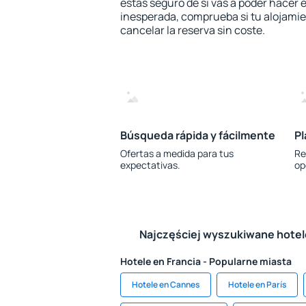
estás seguro de si vas a poder hacer e
inesperada, comprueba si tu alojamien
cancelar la reserva sin coste.
Búsqueda rápida y fácilmente
Pl
Ofertas a medida para tus
Re
expectativas.
op
Najczęściej wyszukiwane hote
Hotele en Francia - Popularne miasta
Hotele en Cannes
Hotele en París