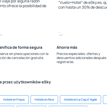
l viaje por alguna razón
“Vuelo+Hotel“ de eSky.es, qu
to ofrece la posibilidad de
con hasta un 30% de descu
anifica de forma segura
Ahorra más
serva sin preocupaciones con la
Precios especiales, ofertas y
ción de cancelación gratuita.
descuentos adicionales después
registrarse.
le przez użytkowników eSky
Hotele en Frejus
Hotele en Nice
Hotele en Le Cap d`Agde