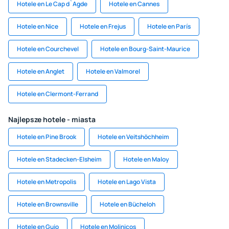
Hotele en Le Cap d`Agde
Hotele en Cannes
Hotele en Nice
Hotele en Frejus
Hotele en París
Hotele en Courchevel
Hotele en Bourg-Saint-Maurice
Hotele en Anglet
Hotele en Valmorel
Hotele en Clermont-Ferrand
Najlepsze hotele - miasta
Hotele en Pine Brook
Hotele en Veitshöchheim
Hotele en Stadecken-Elsheim
Hotele en Maloy
Hotele en Metropolis
Hotele en Lago Vista
Hotele en Brownsville
Hotele en Bücheloh
Hotele en Gujo
Hotele en Molinicos