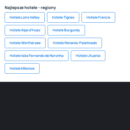
Najlepsze hotele - regiony
Hotele Loire Valley
Hotele Tignes
Hotele Francia
Hotele Alpe d'Huez
Hotele Burgundy
Hotele Worthersee
Hotele Renania-Palatinado
Hotele Islas Fernando de Noronha
Hotele Lituania
Hotele Míkonos