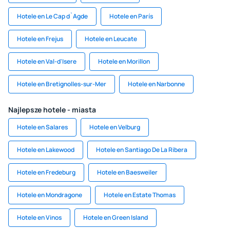
Hotele en Le Cap d`Agde
Hotele en París
Hotele en Frejus
Hotele en Leucate
Hotele en Val-d'Isere
Hotele en Morillon
Hotele en Bretignolles-sur-Mer
Hotele en Narbonne
Najlepsze hotele - miasta
Hotele en Salares
Hotele en Velburg
Hotele en Lakewood
Hotele en Santiago De La Ribera
Hotele en Fredeburg
Hotele en Baesweiler
Hotele en Mondragone
Hotele en Estate Thomas
Hotele en Vinos
Hotele en Green Island