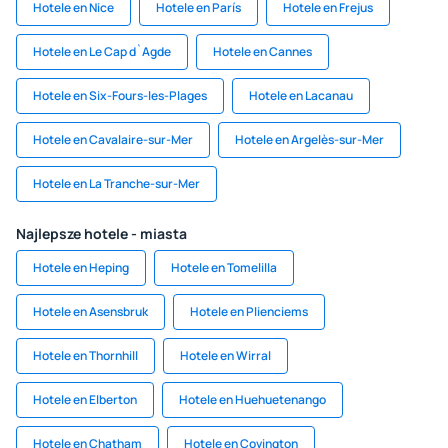
Hotele en Nice
Hotele en París
Hotele en Frejus
Hotele en Le Cap d`Agde
Hotele en Cannes
Hotele en Six-Fours-les-Plages
Hotele en Lacanau
Hotele en Cavalaire-sur-Mer
Hotele en Argelès-sur-Mer
Hotele en La Tranche-sur-Mer
Najlepsze hotele - miasta
Hotele en Heping
Hotele en Tomelilla
Hotele en Asensbruk
Hotele en Plienciems
Hotele en Thornhill
Hotele en Wirral
Hotele en Elberton
Hotele en Huehuetenango
Hotele en Chatham
Hotele en Covington