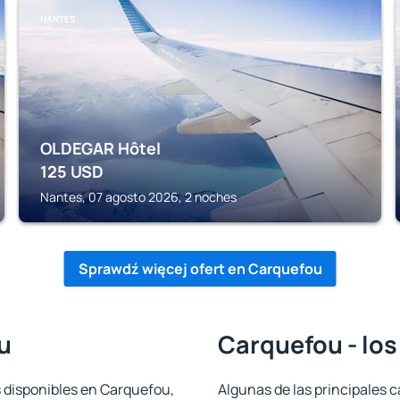
NANTES
OLDEGAR Hôtel
125
USD
Nantes, 07 agosto 2026, 2 noches
Sprawdź więcej ofert en Carquefou
u
Carquefou - los
s disponibles en Carquefou,
Algunas de las principales c