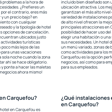
rá problemas a la hora de
incluido bien diseñado son 
ecesidades. ¿Prefieres un
ubicación atractiva. Los me
, por el contrario, eres más
garantizan el más alto nivel
y un precio bajo? en
variedad de instalaciones p
iento con cualquier
de alto nivel ofrecen la mejo
seado y la tipología de hotel
principales atracciones en 
as opciones de cancelación.
posibilidad de hacer uso de
encuentran ubicados justo
elegir una habitación o una
 actividades turísticas
sus necesidades. Un hotel d
poco más lejos de las
un menú variado, zonas de b
o para unas vacaciones
como actividades para los m
a sola noche cuando la zona
Carquefou es la opción perfe
r ahí se hace obligatorio.
negocios, así como para em
 y ponte a hacer las maletas
para sus empleados.
de negocios ahora mismo!
 en Carquefou?
¿Qué instalaciones 
en Carquefou?
 hotel en Carquefou es