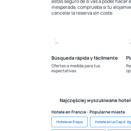
estás seguro de si vas a poder hacer e
inesperada, comprueba si tu alojamien
cancelar la reserva sin coste.
Búsqueda rápida y fácilmente
Pl
Ofertas a medida para tus
Re
expectativas.
op
Najczęściej wyszukiwane hote
Hotele en Francia - Popularne miasta
Hotele en Frejus
Hotele en Le Cap d`A