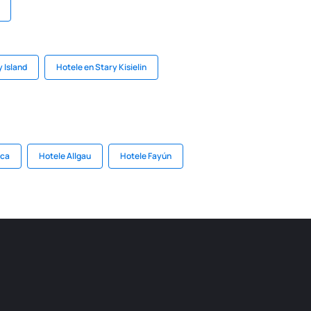
y Island
Hotele en Stary Kisielin
ica
Hotele Allgau
Hotele Fayún