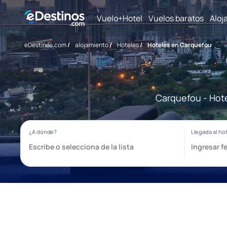
Vuelo+Hotel
Vuelos baratos
Aloj
eDestinos.com
/
alojamiento
/
Hoteles
/
Hoteles en Carquefou
Carquefou - Hote