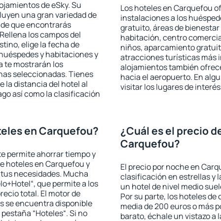
lojamientos de eSky. Su
Los hoteles en Carquefou of
cluyen una gran variedad de
instalaciones a los huéspe
a de que encontrarás
gratuito, áreas de bienestar
Rellena los campos del
habitación, centro comercia
tino, elige la fecha de
niños, aparcamiento gratuito
 huéspedes y habitaciones y
atracciones turísticas más 
a te mostrarán los
alojamientos también ofrece
chas seleccionadas. Tienes
hacia el aeropuerto. En al
 la distancia del hotel al
visitar los lugares de inte
ago así como la clasificación
teles en Carquefou?
¿Cuál es el precio d
Carquefou?
 te permite ahorrar tiempo y
de hoteles en Carquefou y
El precio por noche en Carq
a tus necesidades. Mucha
clasificación en estrellas y
lo+Hotel“, que permite a los
un hotel de nivel medio suel
ecio total. El motor de
Por su parte, los hoteles de
s se encuentra disponible
media de 200 euros o más p
a pestaña “Hoteles“. Si no
barato, échale un vistazo a 