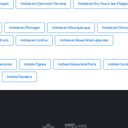
Rouen
Hotele en Clermont-Ferrand
Hotele en Six-Fours-les-Plages
Hotele en Öhringen
Hotele en Alburquerque
Hotele en Fitzro
-Brück
Hotele en Uničov
Hotele en Nowa Wieś Lęborska
Menuires
Hotele Tignes
Hotele Disneyland Paris
Hotele Cors
Hotele Flanders