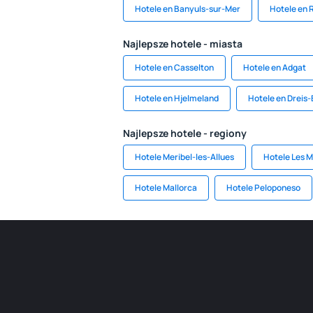
Hotele en Banyuls-sur-Mer
Hotele en 
Najlepsze hotele - miasta
Hotele en Casselton
Hotele en Adgat
Hotele en Hjelmeland
Hotele en Dreis
Najlepsze hotele - regiony
Hotele Meribel-les-Allues
Hotele Les 
Hotele Mallorca
Hotele Peloponeso