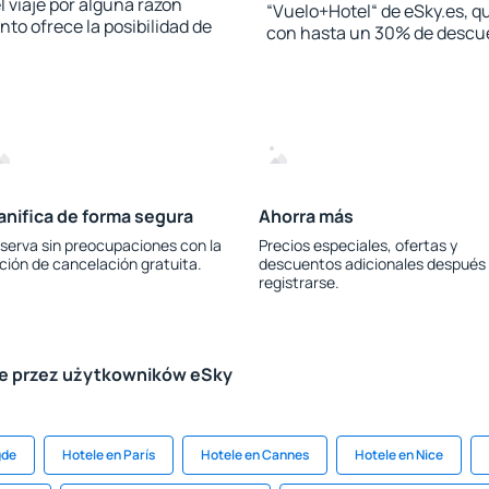
l viaje por alguna razón
“Vuelo+Hotel“ de eSky.es, qu
to ofrece la posibilidad de
con hasta un 30% de descu
anifica de forma segura
Ahorra más
serva sin preocupaciones con la
Precios especiales, ofertas y
ción de cancelación gratuita.
descuentos adicionales después
registrarse.
le przez użytkowników eSky
gde
Hotele en París
Hotele en Cannes
Hotele en Nice