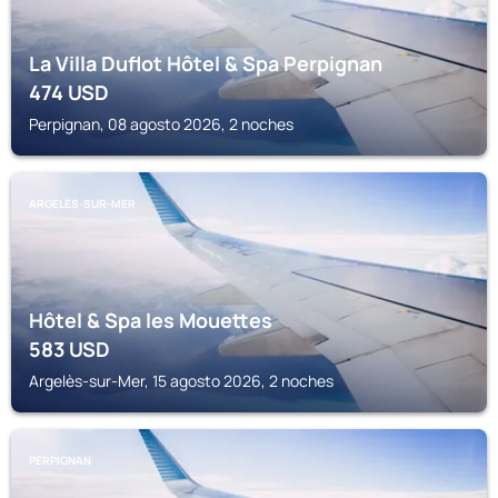
La Villa Duflot Hôtel & Spa Perpignan
474
USD
Perpignan, 08 agosto 2026, 2 noches
ARGELÈS-SUR-MER
Hôtel & Spa les Mouettes
583
USD
Argelès-sur-Mer, 15 agosto 2026, 2 noches
PERPIGNAN