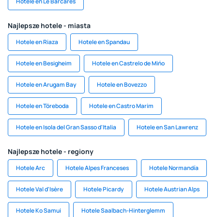
Hotele en Le Barcares
Najlepsze hotele - miasta
Hotele en Riaza
Hotele en Spandau
Hotele en Besigheim
Hotele en Castrelo de Mińo
Hotele en Arugam Bay
Hotele en Bovezzo
Hotele en Töreboda
Hotele en Castro Marim
Hotele en Isola del Gran Sasso d'Italia
Hotele en San Lawrenz
Najlepsze hotele - regiony
Hotele Arc
Hotele Alpes Franceses
Hotele Normandía
Hotele Val d'Isère
Hotele Picardy
Hotele Austrian Alps
Hotele Ko Samui
Hotele Saalbach-Hinterglemm