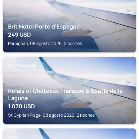
Brit Hotel Porte d’Espagne
249
USD
Perpignan, 08 agosto 2026, 2 noches
ST CYPRIEN PLAGE
Relais et Châteaux Thalasso & Spa Ile de la
Lagune
1,030
USD
St Cyprien Plage, 08 agosto 2026, 2 noches
CANET