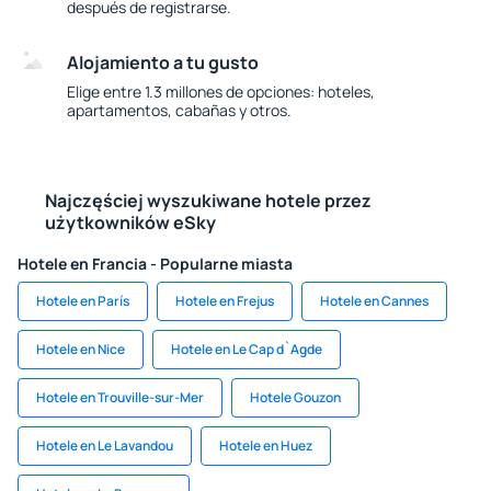
después de registrarse.
Alojamiento a tu gusto
Elige entre 1.3 millones de opciones: hoteles,
apartamentos, cabañas y otros.
Najczęściej wyszukiwane hotele przez
użytkowników eSky
Hotele en Francia - Popularne miasta
Hotele en París
Hotele en Frejus
Hotele en Cannes
Hotele en Nice
Hotele en Le Cap d`Agde
Hotele en Trouville-sur-Mer
Hotele Gouzon
Hotele en Le Lavandou
Hotele en Huez