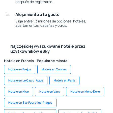
después de registrarse.
Alojamiento a tu gusto
Elige entre 1.3 millones de opciones: hoteles,
apartamentos, cabañas y otros.
Najczęściej wyszukiwane hotele przez
użytkowników eSky
Hotele en Francia - Popularne miasta
Hotele en Frejus
Hotele en Cannes
Hotele en Le Cap d`Agde
Hotele en París
Hotele en Nice
Hotele en Vars
Hotele en Mont-Dore
Hotele en Six-Fours-les-Plages