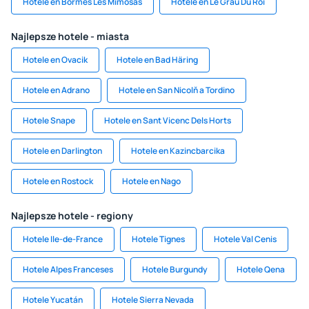
Hotele en Bormes Les Mimosas
Hotele en Le Grau Du Roi
Najlepsze hotele - miasta
Hotele en Ovacik
Hotele en Bad Häring
Hotele en Adrano
Hotele en San Nicolň a Tordino
Hotele Snape
Hotele en Sant Vicenc Dels Horts
Hotele en Darlington
Hotele en Kazincbarcika
Hotele en Rostock
Hotele en Nago
Najlepsze hotele - regiony
Hotele Ile-de-France
Hotele Tignes
Hotele Val Cenis
Hotele Alpes Franceses
Hotele Burgundy
Hotele Qena
Hotele Yucatán
Hotele Sierra Nevada