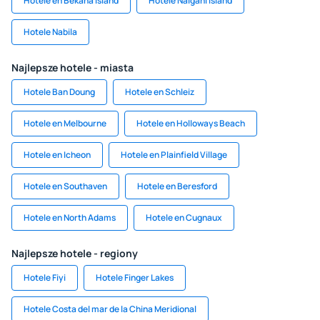
Hotele en Bekana Island
Hotele Naigani Island
Hotele Nabila
Najlepsze hotele - miasta
Hotele Ban Doung
Hotele en Schleiz
Hotele en Melbourne
Hotele en Holloways Beach
Hotele en Icheon
Hotele en Plainfield Village
Hotele en Southaven
Hotele en Beresford
Hotele en North Adams
Hotele en Cugnaux
Najlepsze hotele - regiony
Hotele Fiyi
Hotele Finger Lakes
Hotele Costa del mar de la China Meridional