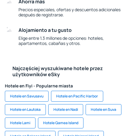
Ahorra más
Precios especiales, ofertas y descuentos adicionales
después de registrarse.
Alojamiento a tu gusto
Elige entre 1.3 millones de opciones: hoteles,
apartamentos, cabañas y otros.
Najczęściej wyszukiwane hotele przez
użytkowników eSky
Hotele en Fiyi - Popularne miasta
Hotele en Savusavu
Hotele en Pacific Harbor
Hotele en Lautoka
Hotele en Nadi
Hotele en Suva
Hotele Lami
Hotele Qamea Island