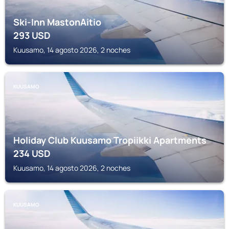
Ski-Inn MastonAitio
293
USD
Kuusamo, 14 agosto 2026, 2 noches
KUUSAMO
Holiday Club Kuusamo Tropiikki Apartments
234
USD
Kuusamo, 14 agosto 2026, 2 noches
KUUSAMO