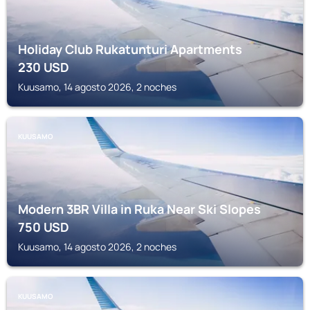
Holiday Club Rukatunturi Apartments
230
USD
Kuusamo, 14 agosto 2026, 2 noches
KUUSAMO
Modern 3BR Villa in Ruka Near Ski Slopes
750
USD
Kuusamo, 14 agosto 2026, 2 noches
KUUSAMO