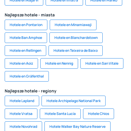
Hotele en Alajärvi
Hotele en Imatra
Hotele en Hanko
Najlepsze hotele - miasta
Hotele en Pontarion
Hotele en Minamiawaji
Hotele Ban Amphoe
Hotele en Blanchardstown
Hotele en Rellingen
Hotele en Teixeira de Baixo
Hotele en Aoiz
Hotele en Nennig
Hotele en San Vitale
Hotele en Gräfenthal
Najlepsze hotele - regiony
Hotele Lapland
Hotele Archipelago National Park
Hotele Vratsa
Hotele Santa Lucía
Hotele Chios
Hotele Novohrad
Hotele Walker Bay Nature Reserve