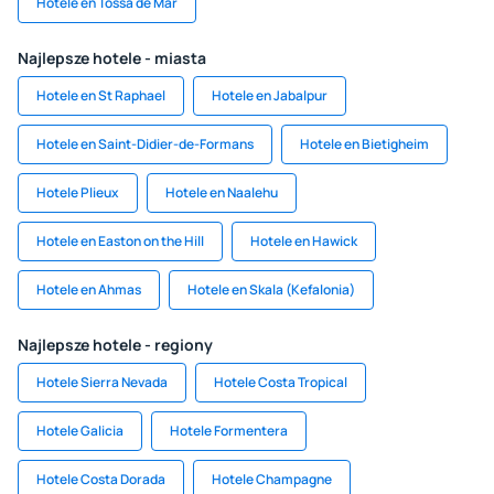
Hotele en Tossa de Mar
Najlepsze hotele - miasta
Hotele en St Raphael
Hotele en Jabalpur
Hotele en Saint-Didier-de-Formans
Hotele en Bietigheim
Hotele Plieux
Hotele en Naalehu
Hotele en Easton on the Hill
Hotele en Hawick
Hotele en Ahmas
Hotele en Skala (Kefalonia)
Najlepsze hotele - regiony
Hotele Sierra Nevada
Hotele Costa Tropical
Hotele Galicia
Hotele Formentera
Hotele Costa Dorada
Hotele Champagne