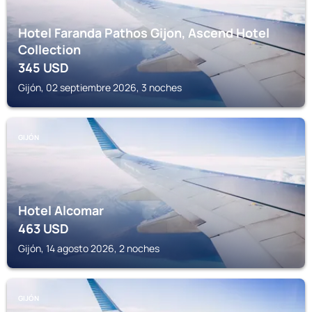
Hotel Faranda Pathos Gijon, Ascend Hotel
Collection
345
USD
Gijón, 02 septiembre 2026, 3 noches
GIJÓN
Hotel Alcomar
463
USD
Gijón, 14 agosto 2026, 2 noches
GIJÓN