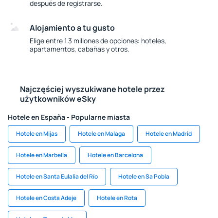
después de registrarse.
Alojamiento a tu gusto
Elige entre 1.3 millones de opciones: hoteles,
apartamentos, cabañas y otros.
Najczęściej wyszukiwane hotele przez
użytkowników eSky
Hotele en España - Popularne miasta
Hotele en Mijas
Hotele en Malaga
Hotele en Madrid
Hotele en Marbella
Hotele en Barcelona
Hotele en Santa Eulalia del Río
Hotele en Sa Pobla
Hotele en Costa Adeje
Hotele en Rota