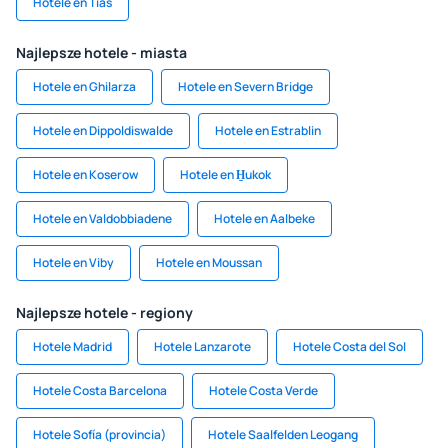
Hotele en Tías
Najlepsze hotele - miasta
Hotele en Ghilarza
Hotele en Severn Bridge
Hotele en Dippoldiswalde
Hotele en Estrablin
Hotele en Koserow
Hotele en H̱ukok
Hotele en Valdobbiadene
Hotele en Aalbeke
Hotele en Viby
Hotele en Moussan
Najlepsze hotele - regiony
Hotele Madrid
Hotele Lanzarote
Hotele Costa del Sol
Hotele Costa Barcelona
Hotele Costa Verde
Hotele Sofía (provincia)
Hotele Saalfelden Leogang