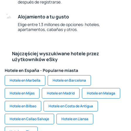
después de registrarse.
Alojamiento a tu gusto
Elige entre 1.3 millones de opciones: hoteles,
apartamentos, cabañas y otros.
Najczęściej wyszukiwane hotele przez
użytkowników eSky
Hotele en España - Popularne miasta
Hotele en Marbella
Hotele en Barcelona
Hotele en Mijas
Hotele en Madrid
Hotele en Malaga
Hotele en Bilbao
Hotele en Costa de Antigua
Hotele en Callao Salvaje
Hotele en Llansa