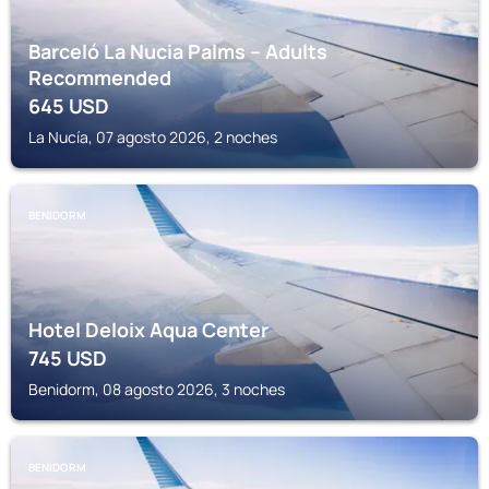
Barceló La Nucia Palms – Adults
Recommended
645
USD
La Nucía, 07 agosto 2026, 2 noches
BENIDORM
Hotel Deloix Aqua Center
745
USD
Benidorm, 08 agosto 2026, 3 noches
BENIDORM