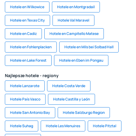
Hotele en Wilkowice
Hotele en Montgradail
Hotele en Texas City
Hotele Val Maravel
Hotele en Cadiz
Hotele en Campitello Matese
Hotele en Fohlenplacken
Hotele en Mils bei Solbad Hall
Hotele en Lake Forest
Hotele en Eben im Pongau
Najlepsze hotele - regiony
Hotele Lanzarote
Hotele Costa Verde
Hotele País Vasco
Hotele Castilla y León
Hotele San Antonio Bay
Hotele Salzburgo Region
Hotele Suhag
Hotele Les Menuires
Hotele Pitztal