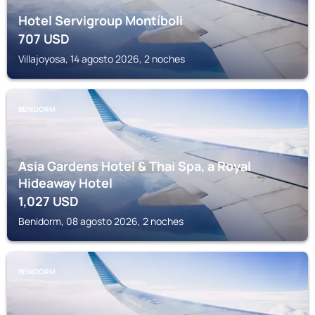
Hotel Servigroup Montíboli
707
USD
Villajoyosa, 14 agosto 2026, 2 noches
BENIDORM
Asia Gardens Hotel & Thai Spa, a Royal
Hideaway Hotel
1,027
USD
Benidorm, 08 agosto 2026, 2 noches
BENIDORM