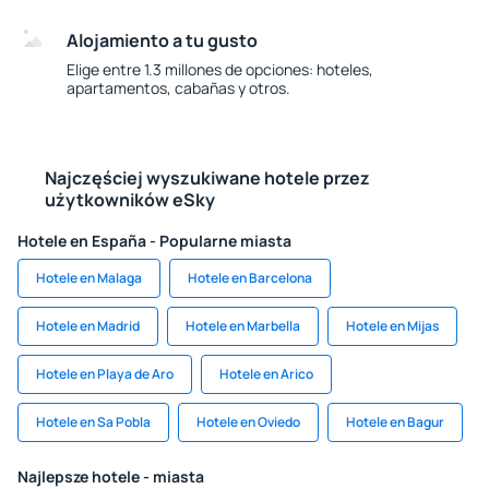
Alojamiento a tu gusto
Elige entre 1.3 millones de opciones: hoteles,
apartamentos, cabañas y otros.
Najczęściej wyszukiwane hotele przez
użytkowników eSky
Hotele en España - Popularne miasta
Hotele en Malaga
Hotele en Barcelona
Hotele en Madrid
Hotele en Marbella
Hotele en Mijas
Hotele en Playa de Aro
Hotele en Arico
Hotele en Sa Pobla
Hotele en Oviedo
Hotele en Bagur
Najlepsze hotele - miasta