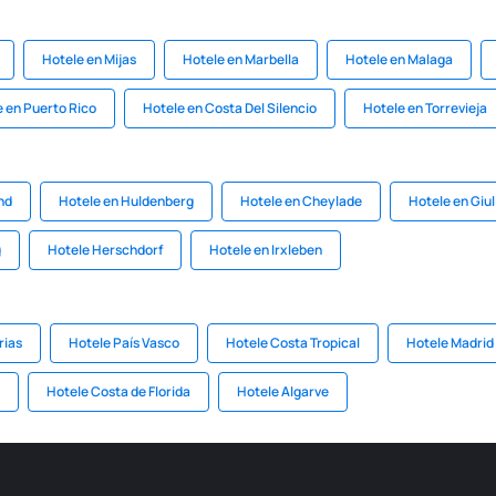
Hotele en Mijas
Hotele en Marbella
Hotele en Malaga
 en Puerto Rico
Hotele en Costa Del Silencio
Hotele en Torrevieja
nd
Hotele en Huldenberg
Hotele en Cheylade
Hotele en Giu
g
Hotele Herschdorf
Hotele en Irxleben
rias
Hotele País Vasco
Hotele Costa Tropical
Hotele Madrid
Hotele Costa de Florida
Hotele Algarve