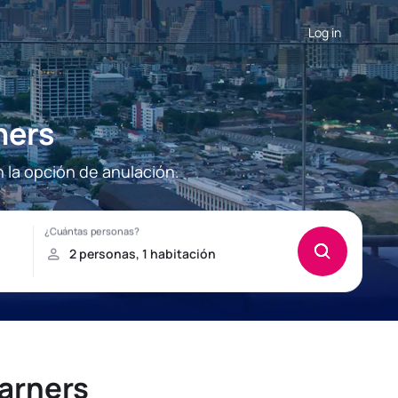
Log in
ners
 la opción de anulación.
arners