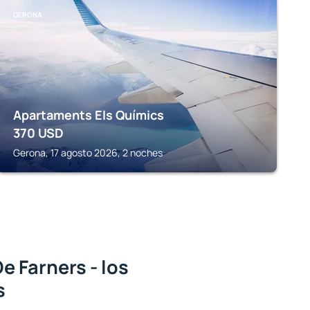
GERONA
Apartaments Els Químics
370
USD
Gerona, 17 agosto 2026, 2 noches
 Farners - los
s