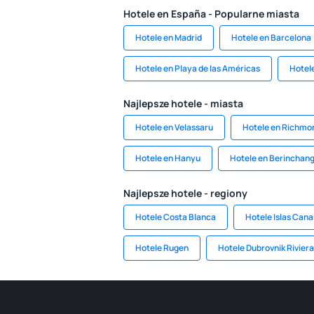
Hotele en España - Popularne miasta
Hotele en Madrid
Hotele en Barcelona
Hotele en Playa de las Américas
Hotele
Najlepsze hotele - miasta
Hotele en Velassaru
Hotele en Richmo
Hotele en Hanyu
Hotele en Berinchan
Najlepsze hotele - regiony
Hotele Costa Blanca
Hotele Islas Cana
Hotele Rugen
Hotele Dubrovnik Riviera