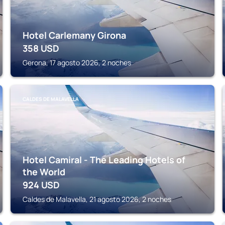
Hotel Carlemany Girona
358
USD
Gerona, 17 agosto 2026, 2 noches
CALDES DE MALAVELLA
Hotel Camiral - The Leading Hotels of
the World
924
USD
Caldes de Malavella, 21 agosto 2026, 2 noches