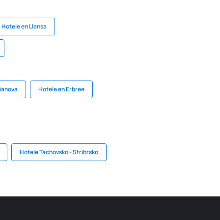
Hotele en Llansa
lianova
Hotele en Erbree
Hotele Tachovsko - Stribrsko