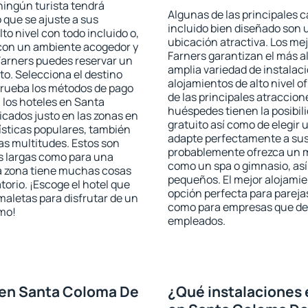
ningún turista tendrá
Algunas de las principales c
 que se ajuste a sus
incluido bien diseñado son 
to nivel con todo incluido o,
ubicación atractiva. Los me
s con un ambiente acogedor y
Farners garantizan el más al
Farners puedes reservar un
amplia variedad de instalac
o. Selecciona el destino
alojamientos de alto nivel o
mprueba los métodos de pago
de las principales atraccio
n los hoteles en Santa
huéspedes tienen la posibil
cados justo en las zonas en
gratuito así como de elegir 
rísticas populares, también
adapte perfectamente a sus 
as multitudes. Estos son
probablemente ofrezca un m
s largas como para una
como un spa o gimnasio, así
a zona tiene muchas cosas
pequeños. El mejor alojamie
torio. ¡Escoge el hotel que
opción perfecta para parejas,
maletas para disfrutar de un
como para empresas que des
smo!
empleados.
 en Santa Coloma De
¿Qué instalaciones 