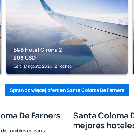
SALT
B&B Hotel Girona 2
209
USD
Salt, 17 agosto 2026, 2 noches
Sprawdź więcej ofert en Santa Coloma De Farners
loma De Farners
Santa Coloma De
mejores hotele
s disponibles en Santa