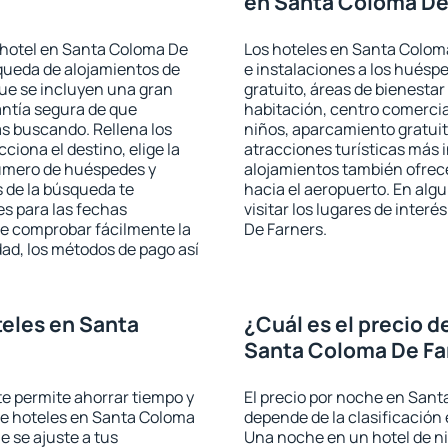
en Santa Coloma De
 hotel en Santa Coloma De
Los hoteles en Santa Coloma
squeda de alojamientos de
e instalaciones a los hués
que se incluyen una gran
gratuito, áreas de bienestar
antía segura de que
habitación, centro comercia
s buscando. Rellena los
niños, aparcamiento gratuito
iona el destino, elige la
atracciones turísticas más 
número de huéspedes y
alojamientos también ofrece
s de la búsqueda te
hacia el aeropuerto. En al
es para las fechas
visitar los lugares de inte
de comprobar fácilmente la
De Farners.
udad, los métodos de pago así
eles en Santa
¿Cuál es el precio d
Santa Coloma De Fa
 te permite ahorrar tiempo y
El precio por noche en Sant
 de hoteles en Santa Coloma
depende de la clasificación e
e se ajuste a tus
Una noche en un hotel de ni