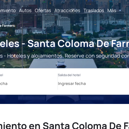
amiento
Autos
Ofertas
Atracciones
Traslados
Más
e Farners
eles - Santa Coloma De Far
 - Hoteles y alojamientos. Reserve con seguridad con
miento en Santa Coloma De F