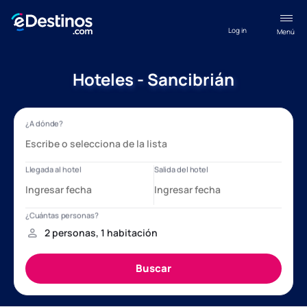
Log in
Menú
Hoteles - Sancibrián