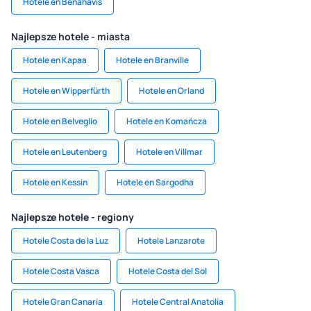
Hotele en Benahavís
Najlepsze hotele - miasta
Hotele en Kapaa
Hotele en Branville
Hotele en Wipperfürth
Hotele en Orland
Hotele en Belveglio
Hotele en Komańcza
Hotele en Leutenberg
Hotele en Villmar
Hotele en Kessin
Hotele en Sargodha
Najlepsze hotele - regiony
Hotele Costa de la Luz
Hotele Lanzarote
Hotele Costa Vasca
Hotele Costa del Sol
Hotele Gran Canaria
Hotele Central Anatolia