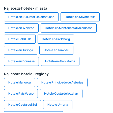
Najlepsze hotele - miasta
Hotele en Büsumer Deichhausen
Hotele en Seven Oaks
Hotele en Whiston
Hotele en Montenero di Arcidosso
Hotele Bald Hills
Hotele en Karlsborg
Hotele en Juribga
Hotele en Tambaú
Hotele en Bouesse
Hotele en Alonístaina
Najlepsze hotele - regiony
Hotele Mallorca
Hotele Principado de Asturias
Hotele País Vasco
Hotele Costa del Azahar
Hotele Costa del Sol
Hotele Umbria