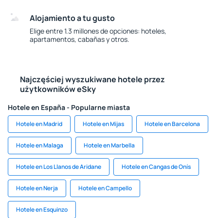
Alojamiento a tu gusto
Elige entre 1.3 millones de opciones: hoteles,
apartamentos, cabañas y otros.
Najczęściej wyszukiwane hotele przez
użytkowników eSky
Hotele en España - Popularne miasta
Hotele en Madrid
Hotele en Mijas
Hotele en Barcelona
Hotele en Malaga
Hotele en Marbella
Hotele en Los Llanos de Aridane
Hotele en Cangas de Onís
Hotele en Nerja
Hotele en Campello
Hotele en Esquinzo