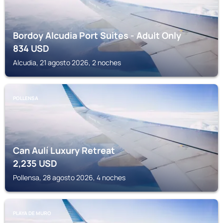
Bordoy Alcudia Port Suites - Adult Only
834
USD
Alcudia, 21 agosto 2026, 2 noches
POLLENSA
Can Aulí Luxury Retreat
2,235
USD
Pollensa, 28 agosto 2026, 4 noches
PLAYA DE MURO