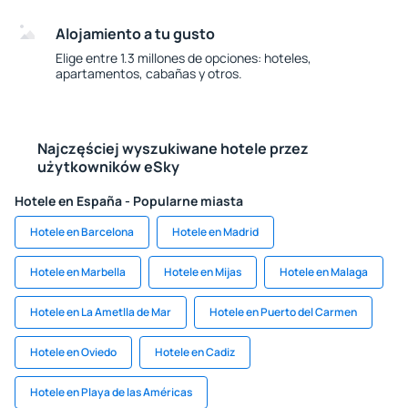
Alojamiento a tu gusto
Elige entre 1.3 millones de opciones: hoteles,
apartamentos, cabañas y otros.
Najczęściej wyszukiwane hotele przez
użytkowników eSky
Hotele en España - Popularne miasta
Hotele en Barcelona
Hotele en Madrid
Hotele en Marbella
Hotele en Mijas
Hotele en Malaga
Hotele en La Ametlla de Mar
Hotele en Puerto del Carmen
Hotele en Oviedo
Hotele en Cadiz
Hotele en Playa de las Américas