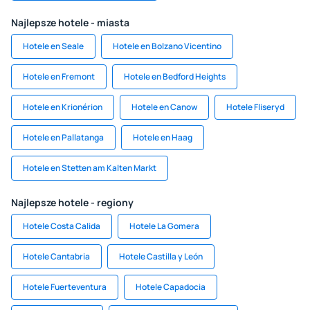
Najlepsze hotele - miasta
Hotele en Seale
Hotele en Bolzano Vicentino
Hotele en Fremont
Hotele en Bedford Heights
Hotele en Krionérion
Hotele en Canow
Hotele Fliseryd
Hotele en Pallatanga
Hotele en Haag
Hotele en Stetten am Kalten Markt
Najlepsze hotele - regiony
Hotele Costa Calida
Hotele La Gomera
Hotele Cantabria
Hotele Castilla y León
Hotele Fuerteventura
Hotele Capadocia