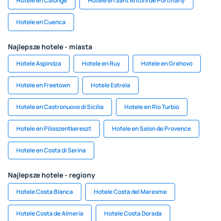
Hotele en Calonge
Hotele en Sant Antoni de Portmany
Hotele en Cuenca
Najlepsze hotele - miasta
Hotele Aspindza
Hotele en Ruy
Hotele en Grahovo
Hotele en Freetown
Hotele Estrela
Hotele en Castronuovo di Sicilia
Hotele en Río Turbio
Hotele en Pilisszentkereszt
Hotele en Salon de Provence
Hotele en Costa di Serina
Najlepsze hotele - regiony
Hotele Costa Blanca
Hotele Costa del Maresme
Hotele Costa de Almeria
Hotele Costa Dorada