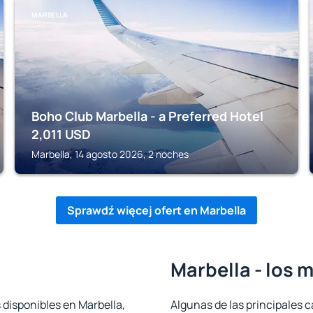
MARBELLA
Boho Club Marbella - a Preferred Hotel
2,011
USD
Marbella, 14 agosto 2026, 2 noches
Sprawdź więcej ofert en Marbella
Marbella - los 
 disponibles en Marbella,
Algunas de las principales c