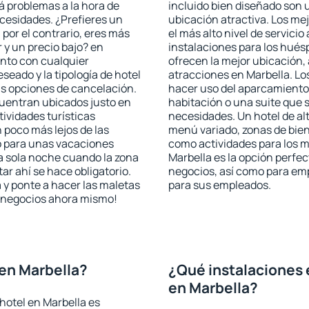
rá problemas a la hora de
incluido bien diseñado son 
ecesidades. ¿Prefieres un
ubicación atractiva. Los me
, por el contrario, eres más
el más alto nivel de servici
y un precio bajo? en
instalaciones para los huésp
ento con cualquier
ofrecen la mejor ubicación, 
seado y la tipología de hotel
atracciones en Marbella. Lo
as opciones de cancelación.
hacer uso del aparcamiento 
cuentran ubicados justo en
habitación o una suite que 
tividades turísticas
necesidades. Un hotel de al
poco más lejos de las
menú variado, zonas de bien
o para unas vacaciones
como actividades para los m
a sola noche cuando la zona
Marbella es la opción perfect
r ahí se hace obligatorio.
negocios, así como para em
 y ponte a hacer las maletas
para sus empleados.
de negocios ahora mismo!
en Marbella?
¿Qué instalaciones 
en Marbella?
hotel en Marbella es