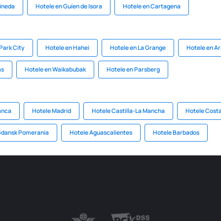
Pineda
Hotele en Guíen de Isora
Hotele en Cartagena
Park City
Hotele en Hahei
Hotele en La Grange
Hotele en A
as
Hotele en Waikabubak
Hotele en Parsberg
anca
Hotele Madrid
Hotele Castilla-La Mancha
Hotele Cost
Gdansk Pomerania
Hotele Aguascalientes
Hotele Barbados