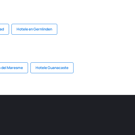
rad
Hotele en Gernlinden
a del Maresme
Hotele Guanacaste