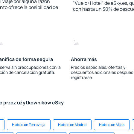
l viaje por alguna razón
“Vuelo+Hotel“ de eSky.es, qu
to ofrece la posibilidad de
con hasta un 30% de descu
anifica de forma segura
Ahorra más
serva sin preocupaciones con la
Precios especiales, ofertas y
ción de cancelación gratuita.
descuentos adicionales después
registrarse.
le przez użytkowników eSky
Hotele en Torrevieja
Hotele en Madrid
Hotele en Mijas