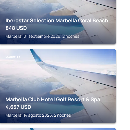
Iberostar Selection Marbella Coral Beach
848
USD
Marbella, 01 septiembre 2026, 2 noches
MARBELLA
Marbella Club Hotel Golf Resort & Spa
4,657
USD
Marbella, 14 agosto 2026, 2 noches