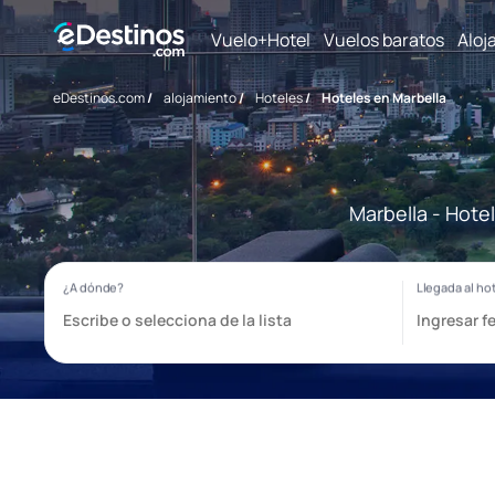
Vuelo+Hotel
Vuelos baratos
Aloj
eDestinos.com
/
alojamiento
/
Hoteles
/
Hoteles en Marbella
Marbella - Hote