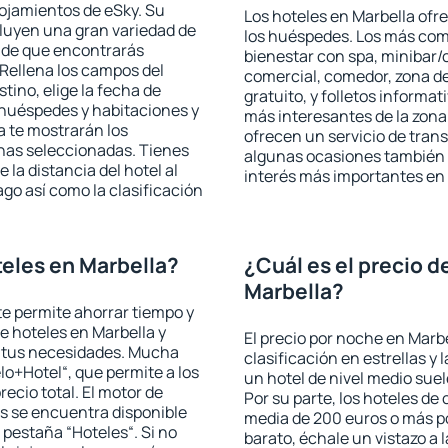
lojamientos de eSky. Su
Los hoteles en Marbella ofre
cluyen una gran variedad de
los huéspedes. Los más comu
a de que encontrarás
bienestar con spa, minibar/c
Rellena los campos del
comercial, comedor, zona d
tino, elige la fecha de
gratuito, y folletos informat
 huéspedes y habitaciones y
más interesantes de la zon
a te mostrarán los
ofrecen un servicio de trans
chas seleccionadas. Tienes
algunas ocasiones también r
 la distancia del hotel al
interés más importantes en 
ago así como la clasificación
eles en Marbella?
¿Cuál es el precio d
Marbella?
 te permite ahorrar tiempo y
de hoteles en Marbella y
El precio por noche en Marbe
a tus necesidades. Mucha
clasificación en estrellas y
lo+Hotel“, que permite a los
un hotel de nivel medio suel
ecio total. El motor de
Por su parte, los hoteles de
s se encuentra disponible
media de 200 euros o más p
a pestaña “Hoteles“. Si no
barato, échale un vistazo a 