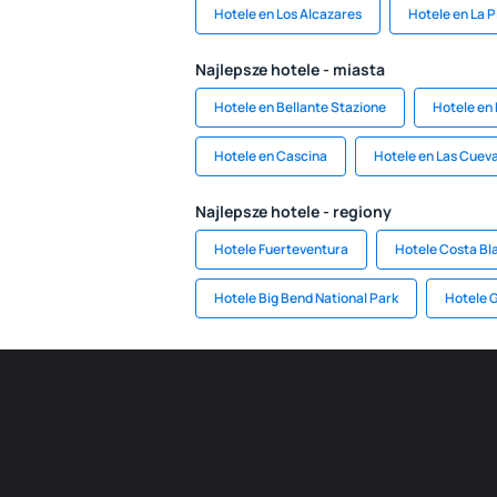
Hotele en Los Alcazares
Hotele en La 
Najlepsze hotele - miasta
Hotele en Bellante Stazione
Hotele en 
Hotele en Cascina
Hotele en Las Cuev
Najlepsze hotele - regiony
Hotele Fuerteventura
Hotele Costa Bl
Hotele Big Bend National Park
Hotele 