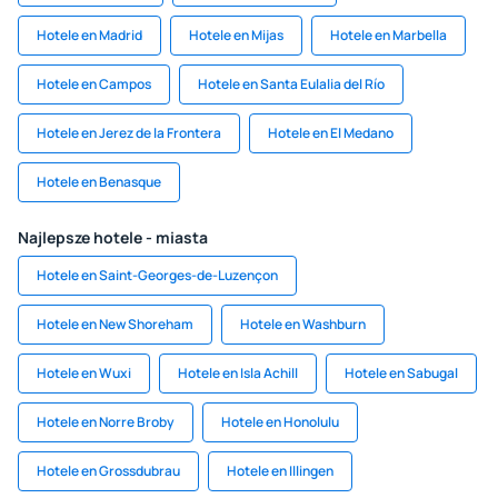
Hotele en Madrid
Hotele en Mijas
Hotele en Marbella
Hotele en Campos
Hotele en Santa Eulalia del Río
Hotele en Jerez de la Frontera
Hotele en El Medano
Hotele en Benasque
Najlepsze hotele - miasta
Hotele en Saint-Georges-de-Luzençon
Hotele en New Shoreham
Hotele en Washburn
Hotele en Wuxi
Hotele en Isla Achill
Hotele en Sabugal
Hotele en Norre Broby
Hotele en Honolulu
Hotele en Grossdubrau
Hotele en Illingen