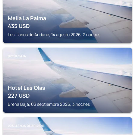
Melia La Palma
435
USD
Los Llanos de Aridane, 14 agosto 2026, 2 noches
BREŃA BAJA
Hotel Las Olas
227
USD
Breńa Baja, 03 septiembre 2026, 3 noches
LOS LLANOS DE ARIDANE