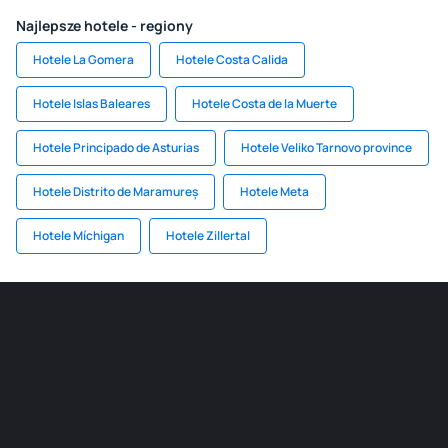
Najlepsze hotele - regiony
Hotele La Gomera
Hotele Costa Calida
Hotele Islas Baleares
Hotele Costa de la Muerte
Hotele Principado de Asturias
Hotele Veliko Tarnovo province
Hotele Distrito de Maramureș
Hotele Meta
Hotele Míchigan
Hotele Zillertal