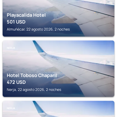
Playacalida Hotel
501
USD
Almuńécar, 22 agosto 2026, 2 noches
NERJA
Hotel Toboso Chaparil
472
USD
Nerja, 22 agosto 2026, 2 noches
NERJA