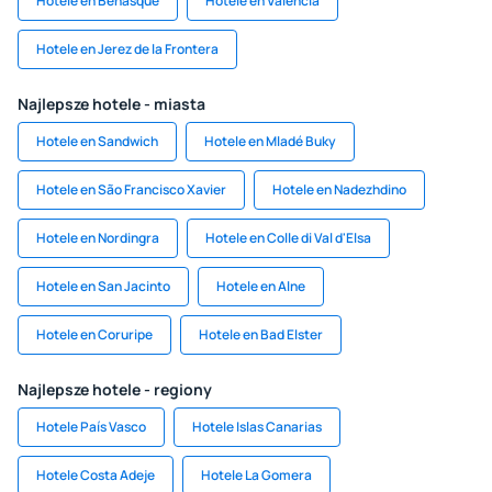
Hotele en Benasque
Hotele en Valencia
Hotele en Jerez de la Frontera
Najlepsze hotele - miasta
Hotele en Sandwich
Hotele en Mladé Buky
Hotele en São Francisco Xavier
Hotele en Nadezhdino
Hotele en Nordingra
Hotele en Colle di Val d'Elsa
Hotele en San Jacinto
Hotele en Alne
Hotele en Coruripe
Hotele en Bad Elster
Najlepsze hotele - regiony
Hotele País Vasco
Hotele Islas Canarias
Hotele Costa Adeje
Hotele La Gomera