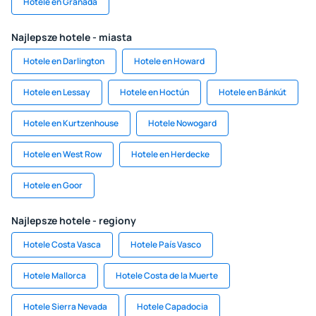
Hotele en Granada
Najlepsze hotele - miasta
Hotele en Darlington
Hotele en Howard
Hotele en Lessay
Hotele en Hoctún
Hotele en Bánkút
Hotele en Kurtzenhouse
Hotele Nowogard
Hotele en West Row
Hotele en Herdecke
Hotele en Goor
Najlepsze hotele - regiony
Hotele Costa Vasca
Hotele País Vasco
Hotele Mallorca
Hotele Costa de la Muerte
Hotele Sierra Nevada
Hotele Capadocia