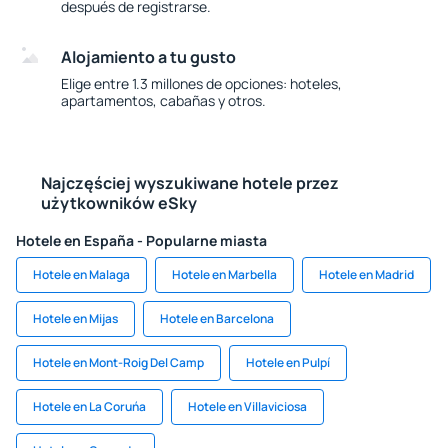
después de registrarse.
Alojamiento a tu gusto
Elige entre 1.3 millones de opciones: hoteles,
apartamentos, cabañas y otros.
Najczęściej wyszukiwane hotele przez
użytkowników eSky
Hotele en España - Popularne miasta
Hotele en Malaga
Hotele en Marbella
Hotele en Madrid
Hotele en Mijas
Hotele en Barcelona
Hotele en Mont-Roig Del Camp
Hotele en Pulpí
Hotele en La Coruńa
Hotele en Villaviciosa