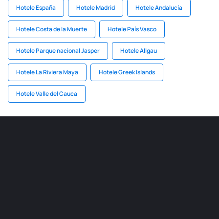
Hotele España
Hotele Madrid
Hotele Andalucía
Hotele Costa de la Muerte
Hotele País Vasco
Hotele Parque nacional Jasper
Hotele Allgau
Hotele La Riviera Maya
Hotele Greek Islands
Hotele Valle del Cauca