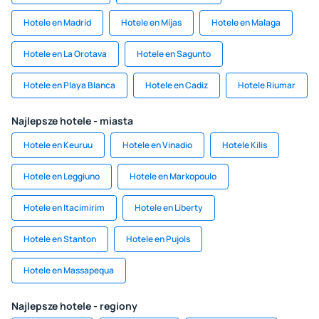
Hotele en Madrid
Hotele en Mijas
Hotele en Malaga
Hotele en La Orotava
Hotele en Sagunto
Hotele en Playa Blanca
Hotele en Cadiz
Hotele Riumar
Najlepsze hotele - miasta
Hotele en Keuruu
Hotele en Vinadio
Hotele Kilis
Hotele en Leggiuno
Hotele en Markopoulo
Hotele en Itacimirim
Hotele en Liberty
Hotele en Stanton
Hotele en Pujols
Hotele en Massapequa
Najlepsze hotele - regiony