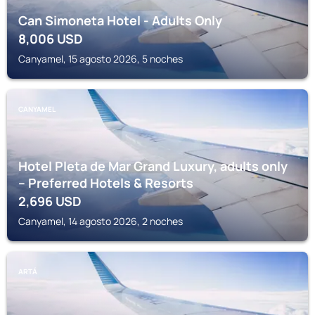
Can Simoneta Hotel - Adults Only
8,006
USD
Canyamel, 15 agosto 2026, 5 noches
CANYAMEL
Hotel Pleta de Mar Grand Luxury, adults only
– Preferred Hotels & Resorts
2,696
USD
Canyamel, 14 agosto 2026, 2 noches
ARTÁ