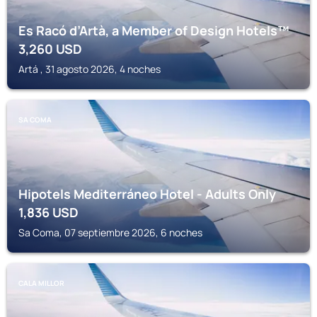
Es Racó d’Artà, a Member of Design Hotels™
3,260
USD
Artá , 31 agosto 2026, 4 noches
SA COMA
Hipotels Mediterráneo Hotel - Adults Only
1,836
USD
Sa Coma, 07 septiembre 2026, 6 noches
CALA MILLOR