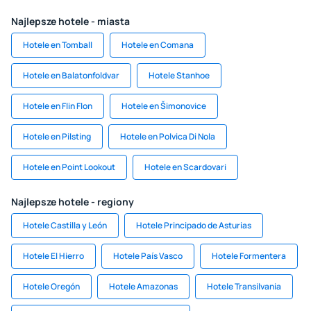
Najlepsze hotele - miasta
Hotele en Tomball
Hotele en Comana
Hotele en Balatonfoldvar
Hotele Stanhoe
Hotele en Flin Flon
Hotele en Šimonovice
Hotele en Pilsting
Hotele en Polvica Di Nola
Hotele en Point Lookout
Hotele en Scardovari
Najlepsze hotele - regiony
Hotele Castilla y León
Hotele Principado de Asturias
Hotele El Hierro
Hotele País Vasco
Hotele Formentera
Hotele Oregón
Hotele Amazonas
Hotele Transilvania