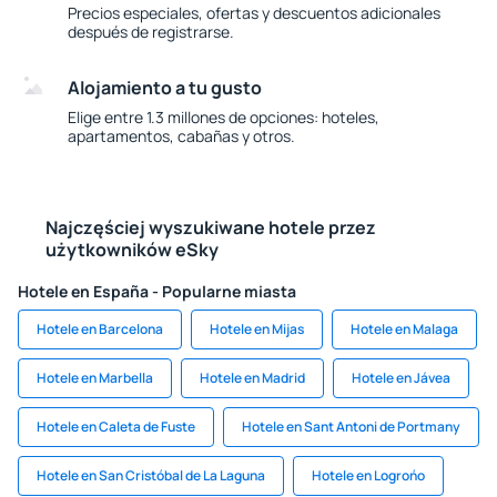
Precios especiales, ofertas y descuentos adicionales
después de registrarse.
Alojamiento a tu gusto
Elige entre 1.3 millones de opciones: hoteles,
apartamentos, cabañas y otros.
Najczęściej wyszukiwane hotele przez
użytkowników eSky
Hotele en España - Popularne miasta
Hotele en Barcelona
Hotele en Mijas
Hotele en Malaga
Hotele en Marbella
Hotele en Madrid
Hotele en Jávea
Hotele en Caleta de Fuste
Hotele en Sant Antoni de Portmany
Hotele en San Cristóbal de La Laguna
Hotele en Logrońo