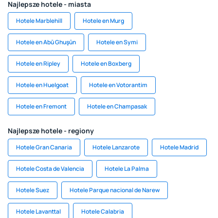
Najlepsze hotele - miasta
Hotele Marblehill
Hotele en Murg
Hotele en Abū Ghuşūn
Hotele en Symi
Hotele en Ripley
Hotele en Boxberg
Hotele en Huelgoat
Hotele en Votorantim
Hotele en Fremont
Hotele en Champasak
Najlepsze hotele - regiony
Hotele Gran Canaria
Hotele Lanzarote
Hotele Madrid
Hotele Costa de Valencia
Hotele La Palma
Hotele Suez
Hotele Parque nacional de Narew
Hotele Lavanttal
Hotele Calabria