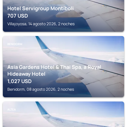
Hotel Servigroup Montíboli
707
USD
Villajoyosa, 14 agosto 2026, 2 noches
BENIDORM
Asia Gardens Hotel & Thai Spa, a Royal
Hideaway Hotel
1,027
USD
Benidorm, 08 agosto 2026, 2 noches
ALTEA