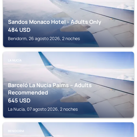
Sandos Monaco Hotel - Adults Only
484
USD
Benidorm, 26 agosto 2026, 2 noches
LA NUCÍA
Barceló La Nucia Palms – Adults
Recommended
645
USD
La Nucía, 07 agosto 2026, 2 noches
BENIDORM