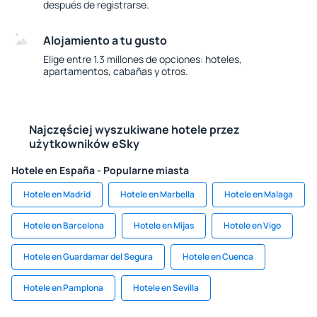
después de registrarse.
Alojamiento a tu gusto
Elige entre 1.3 millones de opciones: hoteles,
apartamentos, cabañas y otros.
Najczęściej wyszukiwane hotele przez
użytkowników eSky
Hotele en España - Popularne miasta
Hotele en Madrid
Hotele en Marbella
Hotele en Malaga
Hotele en Barcelona
Hotele en Mijas
Hotele en Vigo
Hotele en Guardamar del Segura
Hotele en Cuenca
Hotele en Pamplona
Hotele en Sevilla